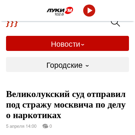
Новости
Городские
Городские
Великолукский суд отправил
Слово Дело
под стражу москвича по делу
Народные
о наркотиках
ВТРК
5 апреля 14:00
0