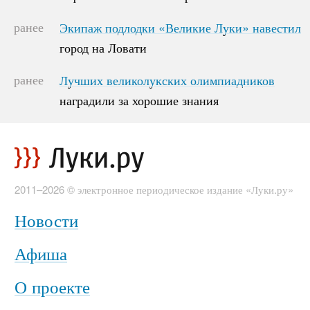
ранее
Экипаж подлодки «Великие Луки» навестил
Экипаж подлодки «Великие Луки» навестил
город на Ловати
город на Ловати
ранее
Лучших великолукских олимпиадников
Лучших великолукских олимпиадников
наградили за хорошие знания
наградили за хорошие знания
2011–2026 © электронное периодическое издание «Луки.ру»
Новости
Афиша
О проекте