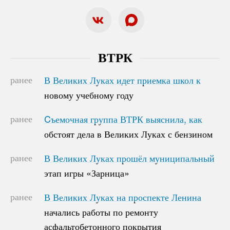
ВТРК
ранее
В Великих Луках идет приемка школ к
В Великих Луках идет приемка школ к
новому учебному году
новому учебному году
ранее
Cъемочная группа ВТРК выяснила, как
Cъемочная группа ВТРК выяснила, как
обстоят дела в Великих Луках с бензином
обстоят дела в Великих Луках с бензином
ранее
В Великих Луках прошёл муниципальный
В Великих Луках прошёл муниципальный
этап игры «Зарница»
этап игры «Зарница»
ранее
В Великих Луках на проспекте Ленина
В Великих Луках на проспекте Ленина
начались работы по ремонту
начались работы по ремонту
асфальтобетонного покрытия
асфальтобетонного покрытия