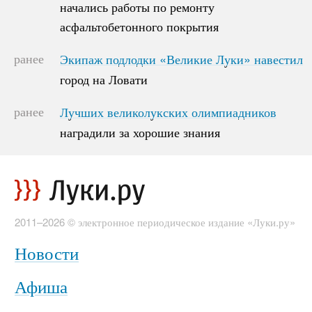
начались работы по ремонту
начались работы по ремонту
асфальтобетонного покрытия
асфальтобетонного покрытия
ранее
Экипаж подлодки «Великие Луки» навестил
Экипаж подлодки «Великие Луки» навестил
город на Ловати
город на Ловати
ранее
Лучших великолукских олимпиадников
Лучших великолукских олимпиадников
наградили за хорошие знания
наградили за хорошие знания
2011–2026 © электронное периодическое издание «Луки.ру»
Новости
Афиша