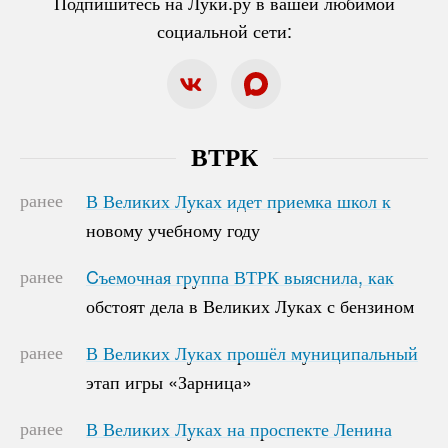
Подпишитесь на Луки.ру в вашей любимой
социальной сети:
ВТРК
ранее
В Великих Луках идет приемка школ к
В Великих Луках идет приемка школ к
новому учебному году
новому учебному году
ранее
Cъемочная группа ВТРК выяснила, как
Cъемочная группа ВТРК выяснила, как
обстоят дела в Великих Луках с бензином
обстоят дела в Великих Луках с бензином
ранее
В Великих Луках прошёл муниципальный
В Великих Луках прошёл муниципальный
этап игры «Зарница»
этап игры «Зарница»
ранее
В Великих Луках на проспекте Ленина
В Великих Луках на проспекте Ленина