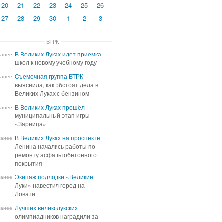
20
21
22
23
24
25
26
27
28
29
30
1
2
3
ВТРК
В Великих Луках идет приемка
В Великих Луках идет приемка
ранее
школ к новому учебному году
школ к новому учебному году
Cъемочная группа ВТРК
Cъемочная группа ВТРК
ранее
выяснила, как обстоят дела в
выяснила, как обстоят дела в
Великих Луках с бензином
Великих Луках с бензином
В Великих Луках прошёл
В Великих Луках прошёл
ранее
муниципальный этап игры
муниципальный этап игры
«Зарница»
«Зарница»
В Великих Луках на проспекте
В Великих Луках на проспекте
ранее
Ленина начались работы по
Ленина начались работы по
ремонту асфальтобетонного
ремонту асфальтобетонного
покрытия
покрытия
Экипаж подлодки «Великие
Экипаж подлодки «Великие
ранее
Луки» навестил город на
Луки» навестил город на
Ловати
Ловати
Лучших великолукских
Лучших великолукских
ранее
олимпиадников наградили за
олимпиадников наградили за