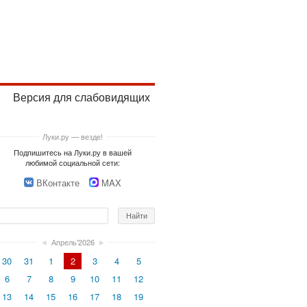
Версия для слабовидящих
Луки.ру — везде!
Подпишитесь на Луки.ру в вашей
любимой социальной сети:
ВКонтакте
MAX
◄
Апрель'2026
►
30
31
1
2
3
4
5
6
7
8
9
10
11
12
13
14
15
16
17
18
19