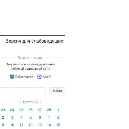
Версия для слабовидящих
Луки.ру — везде!
Подпишитесь на Луки.ру в вашей
любимой социальной сети:
ВКонтакте
MAX
◄
Март'2026
►
23
24
25
26
27
28
1
2
3
4
5
6
7
8
9
10
11
12
13
14
15