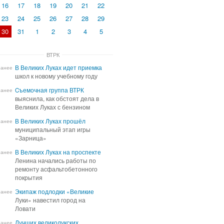
16
17
18
19
20
21
22
23
24
25
26
27
28
29
30
31
1
2
3
4
5
ВТРК
В Великих Луках идет приемка
В Великих Луках идет приемка
ранее
школ к новому учебному году
школ к новому учебному году
Cъемочная группа ВТРК
Cъемочная группа ВТРК
ранее
выяснила, как обстоят дела в
выяснила, как обстоят дела в
Великих Луках с бензином
Великих Луках с бензином
В Великих Луках прошёл
В Великих Луках прошёл
ранее
муниципальный этап игры
муниципальный этап игры
«Зарница»
«Зарница»
В Великих Луках на проспекте
В Великих Луках на проспекте
ранее
Ленина начались работы по
Ленина начались работы по
ремонту асфальтобетонного
ремонту асфальтобетонного
покрытия
покрытия
Экипаж подлодки «Великие
Экипаж подлодки «Великие
ранее
Луки» навестил город на
Луки» навестил город на
Ловати
Ловати
Лучших великолукских
Лучших великолукских
ранее