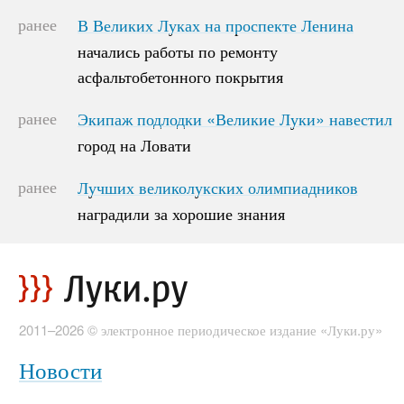
ранее
В Великих Луках на проспекте Ленина
В Великих Луках на проспекте Ленина
начались работы по ремонту
начались работы по ремонту
асфальтобетонного покрытия
асфальтобетонного покрытия
ранее
Экипаж подлодки «Великие Луки» навестил
Экипаж подлодки «Великие Луки» навестил
город на Ловати
город на Ловати
ранее
Лучших великолукских олимпиадников
Лучших великолукских олимпиадников
наградили за хорошие знания
наградили за хорошие знания
2011–2026 © электронное периодическое издание «Луки.ру»
Новости