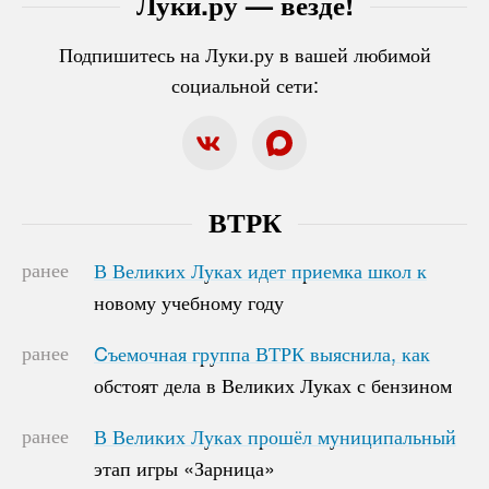
Луки.ру — везде!
Подпишитесь на Луки.ру в вашей любимой
социальной сети:
ВТРК
ранее
В Великих Луках идет приемка школ к
В Великих Луках идет приемка школ к
новому учебному году
новому учебному году
ранее
Cъемочная группа ВТРК выяснила, как
Cъемочная группа ВТРК выяснила, как
обстоят дела в Великих Луках с бензином
обстоят дела в Великих Луках с бензином
ранее
В Великих Луках прошёл муниципальный
В Великих Луках прошёл муниципальный
этап игры «Зарница»
этап игры «Зарница»