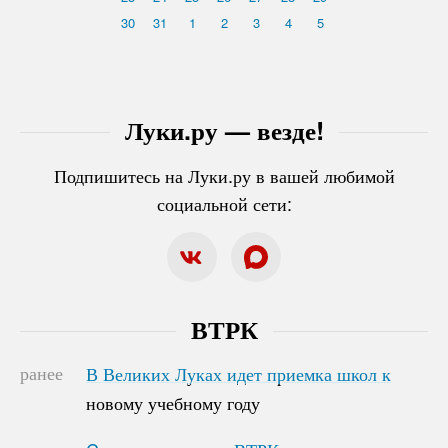
30
31
1
2
3
4
5
Луки.ру — везде!
Подпишитесь на Луки.ру в вашей любимой
социальной сети:
ВТРК
ранее
В Великих Луках идет приемка школ к
В Великих Луках идет приемка школ к
новому учебному году
новому учебному году