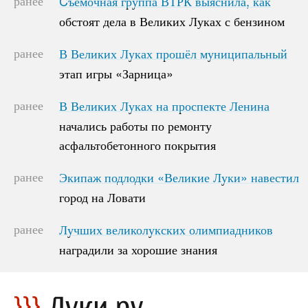
ранее
Cъемочная группа ВТРК выяснила, как
Cъемочная группа ВТРК выяснила, как
обстоят дела в Великих Луках с бензином
обстоят дела в Великих Луках с бензином
ранее
В Великих Луках прошёл муниципальный
В Великих Луках прошёл муниципальный
этап игры «Зарница»
этап игры «Зарница»
ранее
В Великих Луках на проспекте Ленина
В Великих Луках на проспекте Ленина
начались работы по ремонту
начались работы по ремонту
асфальтобетонного покрытия
асфальтобетонного покрытия
ранее
Экипаж подлодки «Великие Луки» навестил
Экипаж подлодки «Великие Луки» навестил
город на Ловати
город на Ловати
ранее
Лучших великолукских олимпиадников
Лучших великолукских олимпиадников
наградили за хорошие знания
наградили за хорошие знания