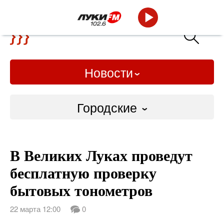
Новости
Городские
Городские
В Великих Луках проведут
Слово Дело
бесплатную проверку
Народные
бытовых тонометров
ВТРК
22 марта 12:00
0