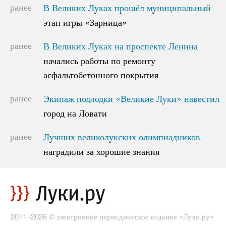
ранее
В Великих Луках прошёл муниципальный
В Великих Луках прошёл муниципальный
этап игры «Зарница»
этап игры «Зарница»
ранее
В Великих Луках на проспекте Ленина
В Великих Луках на проспекте Ленина
начались работы по ремонту
начались работы по ремонту
асфальтобетонного покрытия
асфальтобетонного покрытия
ранее
Экипаж подлодки «Великие Луки» навестил
Экипаж подлодки «Великие Луки» навестил
город на Ловати
город на Ловати
ранее
Лучших великолукских олимпиадников
Лучших великолукских олимпиадников
наградили за хорошие знания
наградили за хорошие знания
2011–2026 © электронное периодическое издание «Луки.ру»