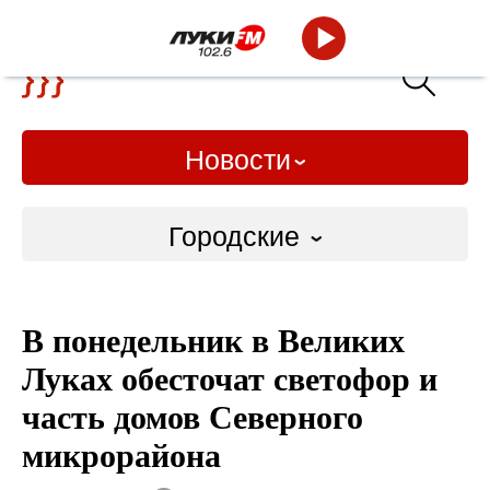
Новости
Городские
Городские
В понедельник в Великих
Слово Дело
Луках обесточат светофор и
Народные
часть домов Северного
микрорайона
ВТРК