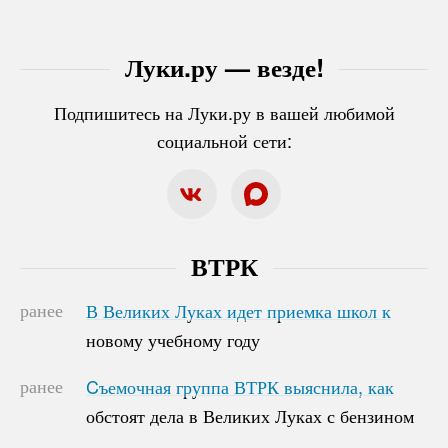
Луки.ру — везде!
Подпишитесь на Луки.ру в вашей любимой
социальной сети:
ВТРК
ранее
В Великих Луках идет приемка школ к
В Великих Луках идет приемка школ к
новому учебному году
новому учебному году
ранее
Cъемочная группа ВТРК выяснила, как
Cъемочная группа ВТРК выяснила, как
обстоят дела в Великих Луках с бензином
обстоят дела в Великих Луках с бензином