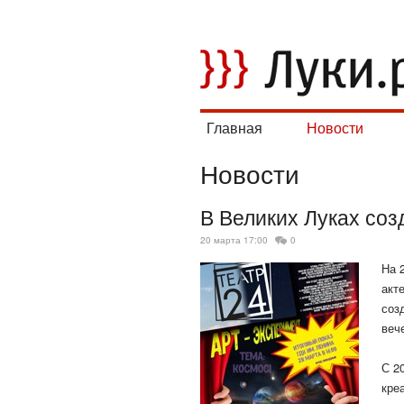
Главная
Новости
Новости
В Великих Луках созд
20 марта 17:00
0
На 
акт
соз
веч
С 2
кре