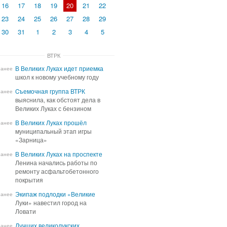
16
17
18
19
20
21
22
23
24
25
26
27
28
29
30
31
1
2
3
4
5
ВТРК
В Великих Луках идет приемка
В Великих Луках идет приемка
ранее
школ к новому учебному году
школ к новому учебному году
Cъемочная группа ВТРК
Cъемочная группа ВТРК
ранее
выяснила, как обстоят дела в
выяснила, как обстоят дела в
Великих Луках с бензином
Великих Луках с бензином
В Великих Луках прошёл
В Великих Луках прошёл
ранее
муниципальный этап игры
муниципальный этап игры
«Зарница»
«Зарница»
В Великих Луках на проспекте
В Великих Луках на проспекте
ранее
Ленина начались работы по
Ленина начались работы по
ремонту асфальтобетонного
ремонту асфальтобетонного
покрытия
покрытия
Экипаж подлодки «Великие
Экипаж подлодки «Великие
ранее
Луки» навестил город на
Луки» навестил город на
Ловати
Ловати
Лучших великолукских
Лучших великолукских
ранее