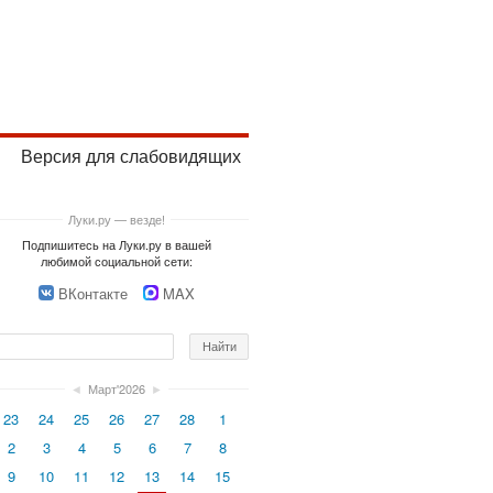
Версия для слабовидящих
Луки.ру — везде!
Подпишитесь на Луки.ру в вашей
любимой социальной сети:
ВКонтакте
MAX
◄
Март'2026
►
23
24
25
26
27
28
1
2
3
4
5
6
7
8
9
10
11
12
13
14
15