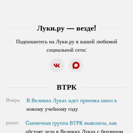
Луки.ру — везде!
Подпишитесь на Луки.ру в вашей любимой
социальной сети:
ВТРК
Вчера
В Великих Луках идет приемка школ к
В Великих Луках идет приемка школ к
новому учебному году
новому учебному году
ранее
Cъемочная группа ВТРК выяснила, как
Cъемочная группа ВТРК выяснила, как
обстоят дела в Великих Луках с бензином
обстоят дела в Великих Луках с бензином