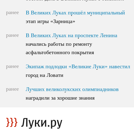
ранее
В Великих Луках прошёл муниципальный
В Великих Луках прошёл муниципальный
этап игры «Зарница»
этап игры «Зарница»
ранее
В Великих Луках на проспекте Ленина
В Великих Луках на проспекте Ленина
начались работы по ремонту
начались работы по ремонту
асфальтобетонного покрытия
асфальтобетонного покрытия
ранее
Экипаж подлодки «Великие Луки» навестил
Экипаж подлодки «Великие Луки» навестил
город на Ловати
город на Ловати
ранее
Лучших великолукских олимпиадников
Лучших великолукских олимпиадников
наградили за хорошие знания
наградили за хорошие знания