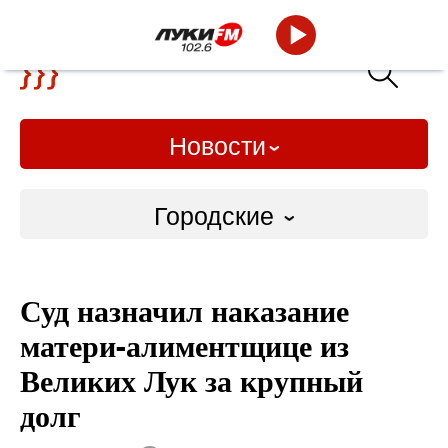
Новости
Городские
Городские
Суд назначил наказание
Слово Дело
матери-алиментщице из
Народные
Великих Лук за крупный
долг
ВТРК