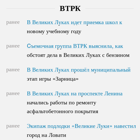
ВТРК
ранее
В Великих Луках идет приемка школ к
В Великих Луках идет приемка школ к
новому учебному году
новому учебному году
ранее
Cъемочная группа ВТРК выяснила, как
Cъемочная группа ВТРК выяснила, как
обстоят дела в Великих Луках с бензином
обстоят дела в Великих Луках с бензином
ранее
В Великих Луках прошёл муниципальный
В Великих Луках прошёл муниципальный
этап игры «Зарница»
этап игры «Зарница»
ранее
В Великих Луках на проспекте Ленина
В Великих Луках на проспекте Ленина
начались работы по ремонту
начались работы по ремонту
асфальтобетонного покрытия
асфальтобетонного покрытия
ранее
Экипаж подлодки «Великие Луки» навестил
Экипаж подлодки «Великие Луки» навестил
город на Ловати
город на Ловати