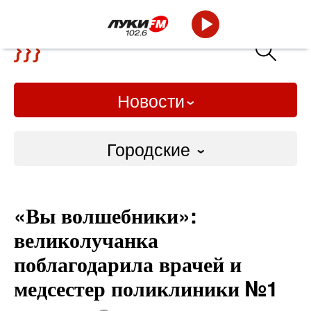
Новости
Городские
Городские
«Вы волшебники»:
Слово Дело
великолучанка
Народные
поблагодарила врачей и
медсестер поликлиники №1
ВТРК