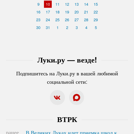
9
10
11
12
13
14
15
16
17
18
19
20
21
22
23
24
25
26
27
28
29
30
31
1
2
3
4
5
Луки.ру — везде!
Подпишитесь на Луки.ру в вашей любимой
социальной сети:
ВТРК
ранее
В Великих Луках идет приемка школ к
В Великих Луках идет приемка школ к