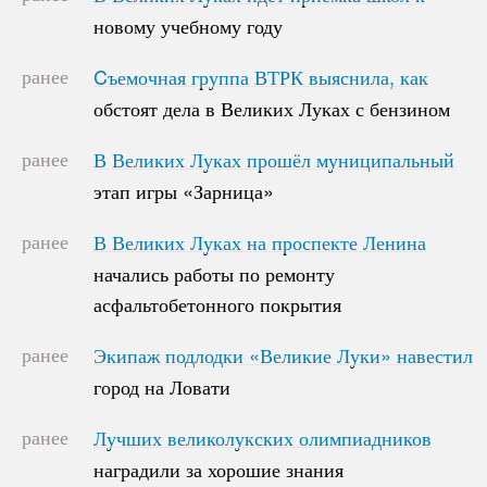
новому учебному году
новому учебному году
ранее
Cъемочная группа ВТРК выяснила, как
Cъемочная группа ВТРК выяснила, как
обстоят дела в Великих Луках с бензином
обстоят дела в Великих Луках с бензином
ранее
В Великих Луках прошёл муниципальный
В Великих Луках прошёл муниципальный
этап игры «Зарница»
этап игры «Зарница»
ранее
В Великих Луках на проспекте Ленина
В Великих Луках на проспекте Ленина
начались работы по ремонту
начались работы по ремонту
асфальтобетонного покрытия
асфальтобетонного покрытия
ранее
Экипаж подлодки «Великие Луки» навестил
Экипаж подлодки «Великие Луки» навестил
город на Ловати
город на Ловати
ранее
Лучших великолукских олимпиадников
Лучших великолукских олимпиадников
наградили за хорошие знания
наградили за хорошие знания