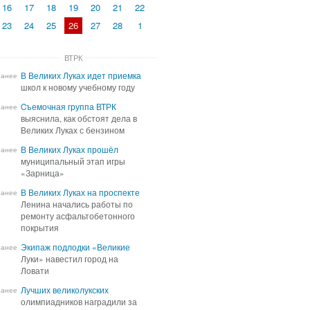
16
17
18
19
20
21
22
23
24
25
26
27
28
1
ВТРК
В Великих Луках идет приемка
В Великих Луках идет приемка
ранее
школ к новому учебному году
школ к новому учебному году
Cъемочная группа ВТРК
Cъемочная группа ВТРК
ранее
выяснила, как обстоят дела в
выяснила, как обстоят дела в
Великих Луках с бензином
Великих Луках с бензином
В Великих Луках прошёл
В Великих Луках прошёл
ранее
муниципальный этап игры
муниципальный этап игры
«Зарница»
«Зарница»
В Великих Луках на проспекте
В Великих Луках на проспекте
ранее
Ленина начались работы по
Ленина начались работы по
ремонту асфальтобетонного
ремонту асфальтобетонного
покрытия
покрытия
Экипаж подлодки «Великие
Экипаж подлодки «Великие
ранее
Луки» навестил город на
Луки» навестил город на
Ловати
Ловати
Лучших великолукских
Лучших великолукских
ранее
олимпиадников наградили за
олимпиадников наградили за