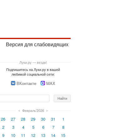
Версия для слабовидящих
Луки.ру — везде!
Подпишитесь на Луки.ру в вашей
любимой социальной сети:
ВКонтакте
MAX
◄
Февраль'2026
►
26
27
28
29
30
31
1
2
3
4
5
6
7
8
9
10
11
12
13
14
15