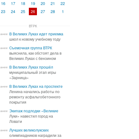
16
17
18
19
20
21
22
23
24
25
26
27
28
1
ВТРК
В Великих Луках идет приемка
В Великих Луках идет приемка
ранее
школ к новому учебному году
школ к новому учебному году
Cъемочная группа ВТРК
Cъемочная группа ВТРК
ранее
выяснила, как обстоят дела в
выяснила, как обстоят дела в
Великих Луках с бензином
Великих Луках с бензином
В Великих Луках прошёл
В Великих Луках прошёл
ранее
муниципальный этап игры
муниципальный этап игры
«Зарница»
«Зарница»
В Великих Луках на проспекте
В Великих Луках на проспекте
ранее
Ленина начались работы по
Ленина начались работы по
ремонту асфальтобетонного
ремонту асфальтобетонного
покрытия
покрытия
Экипаж подлодки «Великие
Экипаж подлодки «Великие
ранее
Луки» навестил город на
Луки» навестил город на
Ловати
Ловати
Лучших великолукских
Лучших великолукских
ранее
олимпиадников наградили за
олимпиадников наградили за