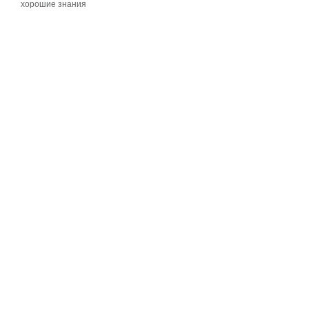
хорошие знания
хорошие знания