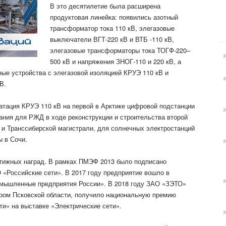
В это десятилетие была расширена
продуктовая
линейка: появились азотный
трансформатор тока 110 кВ, элегазовые
выключатели ВГТ-220 кВ и ВТБ -110 кВ,
элегазовые трансформаторы тока ТОГФ-220–
500 кВ и напряжения ЗНОГ-110 и 220 кВ, а
ые устройства с элегазовой изоляцией КРУЭ 110 кВ и
В.
тация КРУЭ 110 кВ на первой в Арктике цифровой подстанции
ания для РЖД в ходе реконструкции и строительства второй
 и Транссибирской магистрали, для солнечных электростанций
ы в Сочи.
стижных наград. В рамках ПМЭФ 2013 было подписано
 «Российские сети». В 2017 году предприятие вошло в
мышленные предприятия России». В 2018 году ЗАО «ЗЭТО»
ом Псковской области, получило национальную премию
ти» на выставке «Электрические сети».