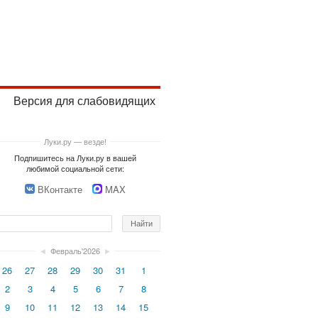
Версия для слабовидящих
Луки.ру — везде!
Подпишитесь на Луки.ру в вашей
любимой социальной сети:
ВКонтакте
MAX
◄
Февраль'2026
►
26
27
28
29
30
31
1
2
3
4
5
6
7
8
9
10
11
12
13
14
15