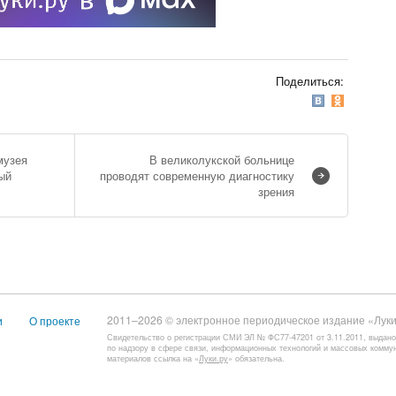
Поделиться:
музея
В великолукской больнице
ый
проводят современную диагностику
зрения
2011–2026 © электронное периодическое издание «Луки
и
О проекте
Свидетельство о регистрации СМИ ЭЛ № ФС77-47201 от 3.11.2011, выдан
по надзору в сфере связи, информационных технологий и массовых комму
материалов ссылка на «
Луки.ру
» обязательна.