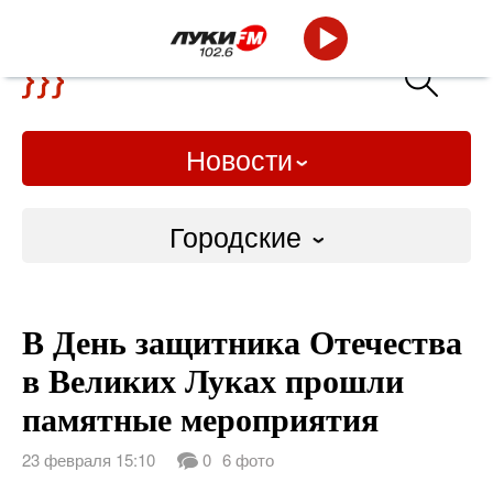
Новости
Городские
Городские
В День защитника Отечества
Слово Дело
в Великих Луках прошли
Народные
памятные мероприятия
ВТРК
23 февраля 15:10
0
6 фото