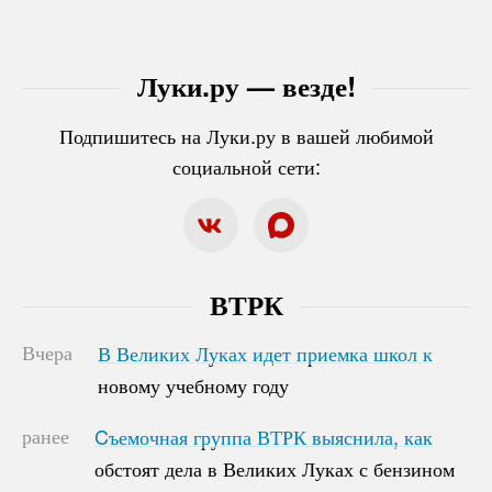
Луки.ру — везде!
Подпишитесь на Луки.ру в вашей любимой
социальной сети:
ВТРК
Вчера
В Великих Луках идет приемка школ к
В Великих Луках идет приемка школ к
новому учебному году
новому учебному году
ранее
Cъемочная группа ВТРК выяснила, как
Cъемочная группа ВТРК выяснила, как
обстоят дела в Великих Луках с бензином
обстоят дела в Великих Луках с бензином