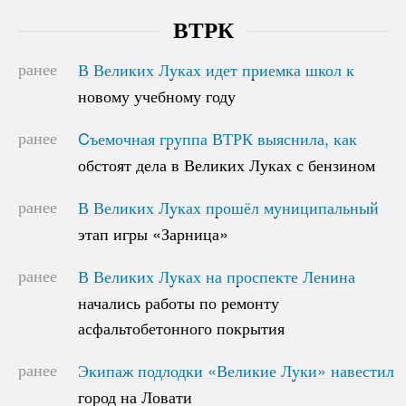
ВТРК
ранее
В Великих Луках идет приемка школ к
В Великих Луках идет приемка школ к
новому учебному году
новому учебному году
ранее
Cъемочная группа ВТРК выяснила, как
Cъемочная группа ВТРК выяснила, как
обстоят дела в Великих Луках с бензином
обстоят дела в Великих Луках с бензином
ранее
В Великих Луках прошёл муниципальный
В Великих Луках прошёл муниципальный
этап игры «Зарница»
этап игры «Зарница»
ранее
В Великих Луках на проспекте Ленина
В Великих Луках на проспекте Ленина
начались работы по ремонту
начались работы по ремонту
асфальтобетонного покрытия
асфальтобетонного покрытия
ранее
Экипаж подлодки «Великие Луки» навестил
Экипаж подлодки «Великие Луки» навестил
город на Ловати
город на Ловати