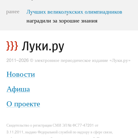
ранее
Лучших великолукских олимпиадников
Лучших великолукских олимпиадников
наградили за хорошие знания
наградили за хорошие знания
2011–2026 © электронное периодическое издание «Луки.ру»
Новости
Афиша
О проекте
Свидетельство о регистрации СМИ ЭЛ № ФС77-47201 от
3.11.2011, выдано Федеральной службой по надзору в сфере связи,