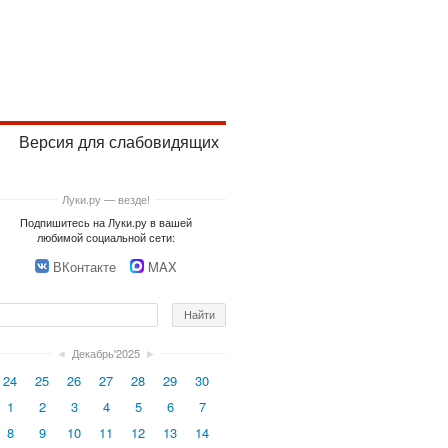
Версия для слабовидящих
Луки.ру — везде!
Подпишитесь на Луки.ру в вашей
любимой социальной сети:
ВКонтакте
MAX
◄
Декабрь'2025
►
24
25
26
27
28
29
30
1
2
3
4
5
6
7
8
9
10
11
12
13
14