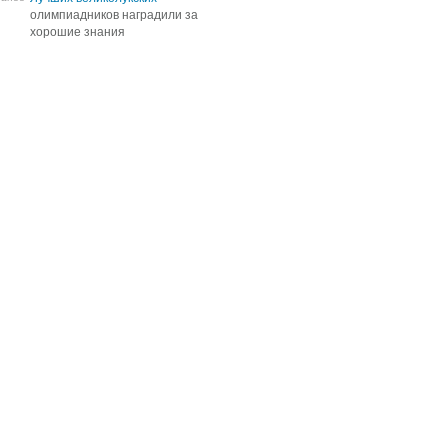
олимпиадников наградили за
олимпиадников наградили за
хорошие знания
хорошие знания