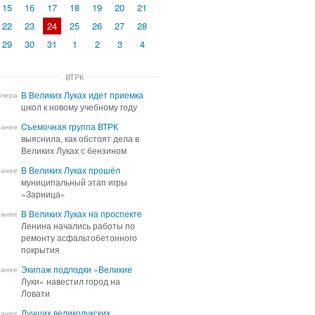
15
16
17
18
19
20
21
22
23
24
25
26
27
28
29
30
31
1
2
3
4
ВТРК
В Великих Луках идет приемка
В Великих Луках идет приемка
Вчера
школ к новому учебному году
школ к новому учебному году
Cъемочная группа ВТРК
Cъемочная группа ВТРК
ранее
выяснила, как обстоят дела в
выяснила, как обстоят дела в
Великих Луках с бензином
Великих Луках с бензином
В Великих Луках прошёл
В Великих Луках прошёл
ранее
муниципальный этап игры
муниципальный этап игры
«Зарница»
«Зарница»
В Великих Луках на проспекте
В Великих Луках на проспекте
ранее
Ленина начались работы по
Ленина начались работы по
ремонту асфальтобетонного
ремонту асфальтобетонного
покрытия
покрытия
Экипаж подлодки «Великие
Экипаж подлодки «Великие
ранее
Луки» навестил город на
Луки» навестил город на
Ловати
Ловати
Лучших великолукских
Лучших великолукских
ранее