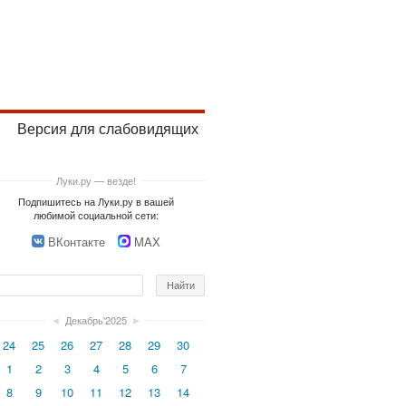
Версия для слабовидящих
Луки.ру — везде!
Подпишитесь на Луки.ру в вашей
любимой социальной сети:
ВКонтакте
MAX
◄
Декабрь'2025
►
24
25
26
27
28
29
30
1
2
3
4
5
6
7
8
9
10
11
12
13
14