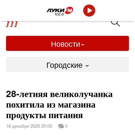
Новости
Городские
Городские
28-летняя великолучанка
Слово Дело
похитила из магазина
Народные
продукты питания
ВТРК
18 декабря 2025 20:00
0