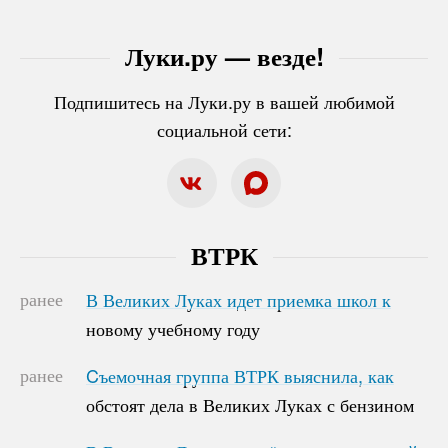
Луки.ру — везде!
Подпишитесь на Луки.ру в вашей любимой
социальной сети:
ВТРК
ранее
В Великих Луках идет приемка школ к
В Великих Луках идет приемка школ к
новому учебному году
новому учебному году
ранее
Cъемочная группа ВТРК выяснила, как
Cъемочная группа ВТРК выяснила, как
обстоят дела в Великих Луках с бензином
обстоят дела в Великих Луках с бензином