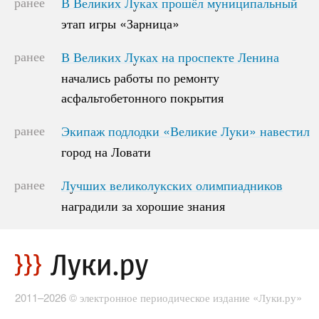
ранее
В Великих Луках прошёл муниципальный
В Великих Луках прошёл муниципальный
этап игры «Зарница»
этап игры «Зарница»
ранее
В Великих Луках на проспекте Ленина
В Великих Луках на проспекте Ленина
начались работы по ремонту
начались работы по ремонту
асфальтобетонного покрытия
асфальтобетонного покрытия
ранее
Экипаж подлодки «Великие Луки» навестил
Экипаж подлодки «Великие Луки» навестил
город на Ловати
город на Ловати
ранее
Лучших великолукских олимпиадников
Лучших великолукских олимпиадников
наградили за хорошие знания
наградили за хорошие знания
2011–2026 © электронное периодическое издание «Луки.ру»