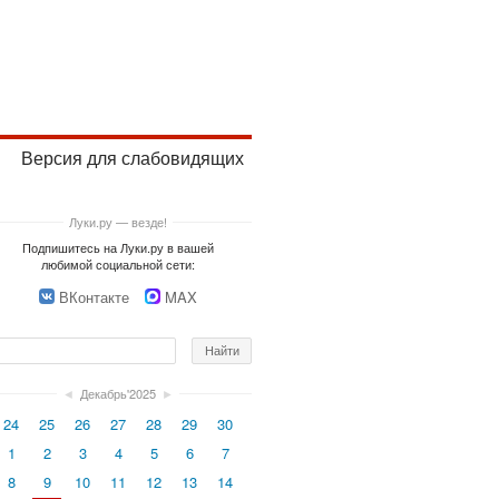
Версия для слабовидящих
Луки.ру — везде!
Подпишитесь на Луки.ру в вашей
любимой социальной сети:
ВКонтакте
MAX
◄
Декабрь'2025
►
24
25
26
27
28
29
30
1
2
3
4
5
6
7
8
9
10
11
12
13
14