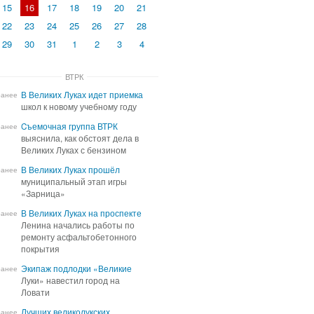
15
16
17
18
19
20
21
22
23
24
25
26
27
28
29
30
31
1
2
3
4
ВТРК
В Великих Луках идет приемка
В Великих Луках идет приемка
ранее
школ к новому учебному году
школ к новому учебному году
Cъемочная группа ВТРК
Cъемочная группа ВТРК
ранее
выяснила, как обстоят дела в
выяснила, как обстоят дела в
Великих Луках с бензином
Великих Луках с бензином
В Великих Луках прошёл
В Великих Луках прошёл
ранее
муниципальный этап игры
муниципальный этап игры
«Зарница»
«Зарница»
В Великих Луках на проспекте
В Великих Луках на проспекте
ранее
Ленина начались работы по
Ленина начались работы по
ремонту асфальтобетонного
ремонту асфальтобетонного
покрытия
покрытия
Экипаж подлодки «Великие
Экипаж подлодки «Великие
ранее
Луки» навестил город на
Луки» навестил город на
Ловати
Ловати
Лучших великолукских
Лучших великолукских
ранее