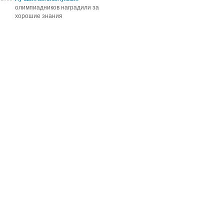
олимпиадников наградили за
олимпиадников наградили за
хорошие знания
хорошие знания