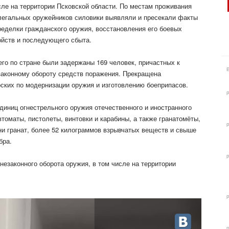
сле на территории Псковской области. По местам проживания
легальных оружейников силовики выявляли и пресекали факты
ределки гражданского оружия, восстановления его боевых
ойств и последующего
сбыта.
его по стране были задержаны 169 человек, причастных к
законному обороту средств поражения. Прекращена
ских по модернизации оружия и изготовлению боеприпасов.
единиц огнестрельного оружия отечественного и иностранного
томаты, пистолеты, винтовки и карабины, а также гранатомёты,
ни гранат, более 52 килограммов взрывчатых веществ и свыше
бра.
езаконного оборота оружия, в том числе на территории