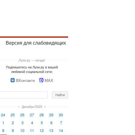
Версия для слабовидящих
Луки.ру — везде!
Подпишитесь на Луки.ру в вашей
любимой социальной сети:
ВКонтакте
MAX
◄
Декабрь'2025
►
24
25
26
27
28
29
30
1
2
3
4
5
6
7
8
9
10
11
12
13
14