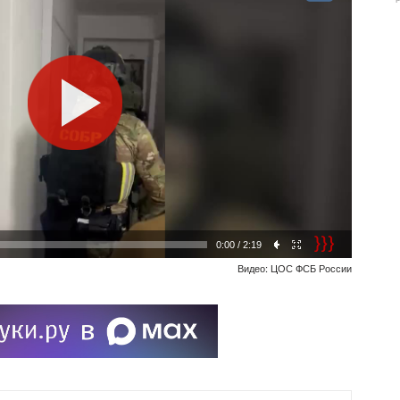
0:00
/ 2:19
Видео: ЦОС ФСБ России