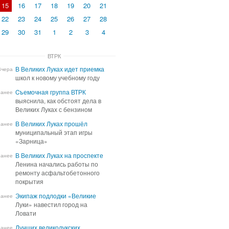
15
16
17
18
19
20
21
22
23
24
25
26
27
28
29
30
31
1
2
3
4
ВТРК
В Великих Луках идет приемка
В Великих Луках идет приемка
Вчера
школ к новому учебному году
школ к новому учебному году
Cъемочная группа ВТРК
Cъемочная группа ВТРК
ранее
выяснила, как обстоят дела в
выяснила, как обстоят дела в
Великих Луках с бензином
Великих Луках с бензином
В Великих Луках прошёл
В Великих Луках прошёл
ранее
муниципальный этап игры
муниципальный этап игры
«Зарница»
«Зарница»
В Великих Луках на проспекте
В Великих Луках на проспекте
ранее
Ленина начались работы по
Ленина начались работы по
ремонту асфальтобетонного
ремонту асфальтобетонного
покрытия
покрытия
Экипаж подлодки «Великие
Экипаж подлодки «Великие
ранее
Луки» навестил город на
Луки» навестил город на
Ловати
Ловати
Лучших великолукских
Лучших великолукских
ранее