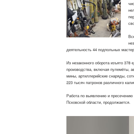
чи
не
пе
св
Вс
не
деятельность 44 подпольных мастер
Из незаконного оборота изъято 378 
производства, включая пулемёты, ав
мины, артиллерийские снаряды, сот
223 тысяч патронов различного кали
Работа по выявлению и пресечению н
Псковской области, продолжается.