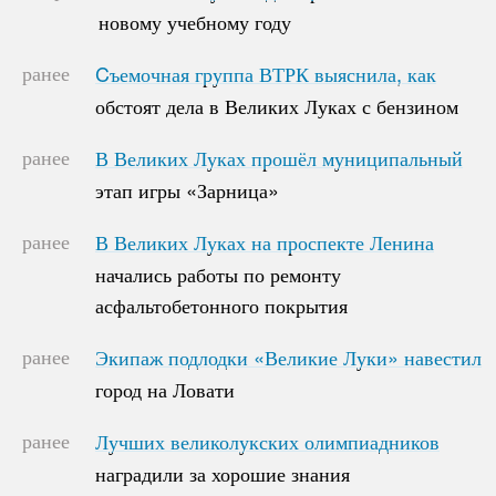
новому учебному году
новому учебному году
ранее
Cъемочная группа ВТРК выяснила, как
Cъемочная группа ВТРК выяснила, как
обстоят дела в Великих Луках с бензином
обстоят дела в Великих Луках с бензином
ранее
В Великих Луках прошёл муниципальный
В Великих Луках прошёл муниципальный
этап игры «Зарница»
этап игры «Зарница»
ранее
В Великих Луках на проспекте Ленина
В Великих Луках на проспекте Ленина
начались работы по ремонту
начались работы по ремонту
асфальтобетонного покрытия
асфальтобетонного покрытия
ранее
Экипаж подлодки «Великие Луки» навестил
Экипаж подлодки «Великие Луки» навестил
город на Ловати
город на Ловати
ранее
Лучших великолукских олимпиадников
Лучших великолукских олимпиадников
наградили за хорошие знания
наградили за хорошие знания