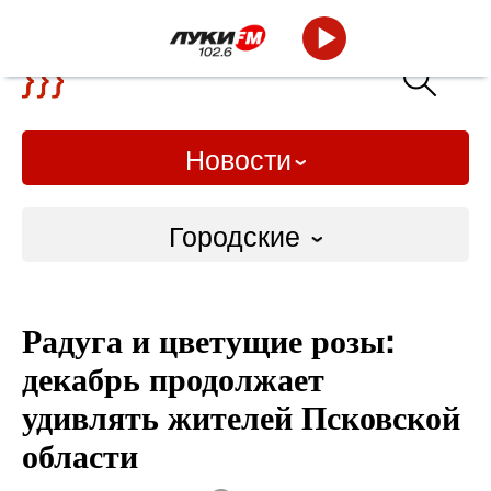
Новости
Городские
Городские
Радуга и цветущие розы:
Слово Дело
декабрь продолжает
Народные
удивлять жителей Псковской
области
ВТРК