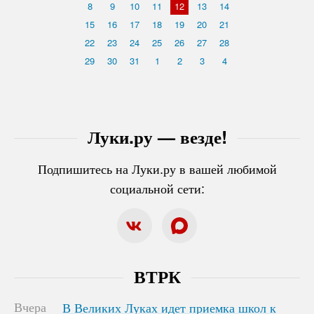
8
9
10
11
12
13
14
15
16
17
18
19
20
21
22
23
24
25
26
27
28
29
30
31
1
2
3
4
Луки.ру — везде!
Подпишитесь на Луки.ру в вашей любимой
социальной сети:
ВТРК
Вчера
В Великих Луках идет приемка школ к
В Великих Луках идет приемка школ к