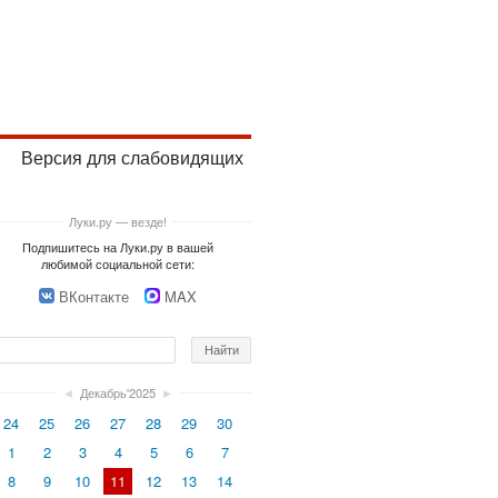
Версия для слабовидящих
Луки.ру — везде!
Подпишитесь на Луки.ру в вашей
любимой социальной сети:
ВКонтакте
MAX
◄
Декабрь'2025
►
24
25
26
27
28
29
30
1
2
3
4
5
6
7
8
9
10
11
12
13
14