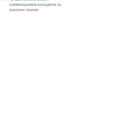
олимпиадников наградили за
олимпиадников наградили за
хорошие знания
хорошие знания