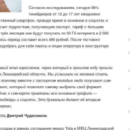
Согласно исследованиям, сегодня 96%
тинейджеров от 12 до 17 лет ежедневно
ственный смартфон, проводя время в основном в соцсетях и
агает подросткам, получающим паспорт, тариф с большим
трёх месяцев они будут получать по 50 Гб интернета и 2 000
весь период составит всего 499 рублей. После тестового
одобрать для себя пакеты и опции оператора в конструкторе
вый этап взросления, через который в прошлом году прошли
в Ленинградской области. Мы услышали их желание стать
 поэтому вместе с паспортом молодые люди получают сим-
ент, который позволит самому выбрать свой формат
йчас к сим-карте привязаны все основные профили —
сенджеры и соцсети. Это буквально делает её вторым
овека»,
Yota
Дмитрий Чудесников
.
е создан в рамках соглашения между Yota и МФЦ Ленинградской