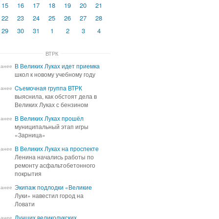
15
16
17
18
19
20
21
22
23
24
25
26
27
28
29
30
31
1
2
3
4
ВТРК
В Великих Луках идет приемка
В Великих Луках идет приемка
ранее
школ к новому учебному году
школ к новому учебному году
Cъемочная группа ВТРК
Cъемочная группа ВТРК
ранее
выяснила, как обстоят дела в
выяснила, как обстоят дела в
Великих Луках с бензином
Великих Луках с бензином
В Великих Луках прошёл
В Великих Луках прошёл
ранее
муниципальный этап игры
муниципальный этап игры
«Зарница»
«Зарница»
В Великих Луках на проспекте
В Великих Луках на проспекте
ранее
Ленина начались работы по
Ленина начались работы по
ремонту асфальтобетонного
ремонту асфальтобетонного
покрытия
покрытия
Экипаж подлодки «Великие
Экипаж подлодки «Великие
ранее
Луки» навестил город на
Луки» навестил город на
Ловати
Ловати
Лучших великолукских
Лучших великолукских
ранее