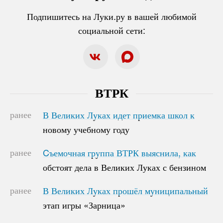
Подпишитесь на Луки.ру в вашей любимой
социальной сети:
ВТРК
ранее
В Великих Луках идет приемка школ к
В Великих Луках идет приемка школ к
новому учебному году
новому учебному году
ранее
Cъемочная группа ВТРК выяснила, как
Cъемочная группа ВТРК выяснила, как
обстоят дела в Великих Луках с бензином
обстоят дела в Великих Луках с бензином
ранее
В Великих Луках прошёл муниципальный
В Великих Луках прошёл муниципальный
этап игры «Зарница»
этап игры «Зарница»