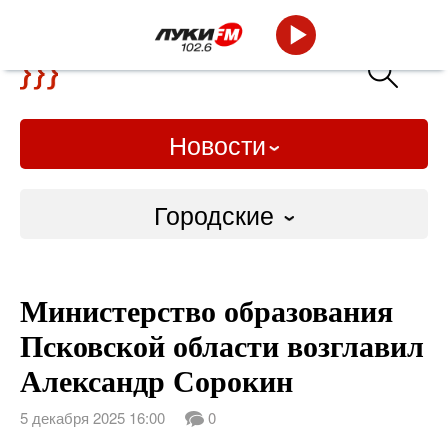
Новости
Городские
Городские
Министерство образования
Слово Дело
Псковской области возглавил
Народные
Александр Сорокин
ВТРК
5 декабря 2025 16:00
0