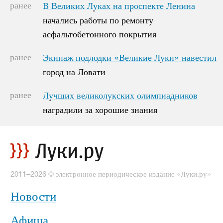
ранее
В Великих Луках на проспекте Ленина
В Великих Луках на проспекте Ленина
начались работы по ремонту
начались работы по ремонту
асфальтобетонного покрытия
асфальтобетонного покрытия
ранее
Экипаж подлодки «Великие Луки» навестил
Экипаж подлодки «Великие Луки» навестил
город на Ловати
город на Ловати
ранее
Лучших великолукских олимпиадников
Лучших великолукских олимпиадников
наградили за хорошие знания
наградили за хорошие знания
2011–2026 © электронное периодическое издание «Луки.ру»
Новости
Афиша