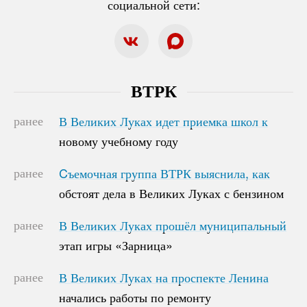
социальной сети:
ВТРК
ранее
В Великих Луках идет приемка школ к
В Великих Луках идет приемка школ к
новому учебному году
новому учебному году
ранее
Cъемочная группа ВТРК выяснила, как
Cъемочная группа ВТРК выяснила, как
обстоят дела в Великих Луках с бензином
обстоят дела в Великих Луках с бензином
ранее
В Великих Луках прошёл муниципальный
В Великих Луках прошёл муниципальный
этап игры «Зарница»
этап игры «Зарница»
ранее
В Великих Луках на проспекте Ленина
В Великих Луках на проспекте Ленина
начались работы по ремонту
начались работы по ремонту