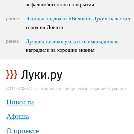
асфальтобетонного покрытия
асфальтобетонного покрытия
ранее
Экипаж подлодки «Великие Луки» навестил
Экипаж подлодки «Великие Луки» навестил
город на Ловати
город на Ловати
ранее
Лучших великолукских олимпиадников
Лучших великолукских олимпиадников
наградили за хорошие знания
наградили за хорошие знания
2011–2026 © электронное периодическое издание «Луки.ру»
Новости
Афиша
О проекте