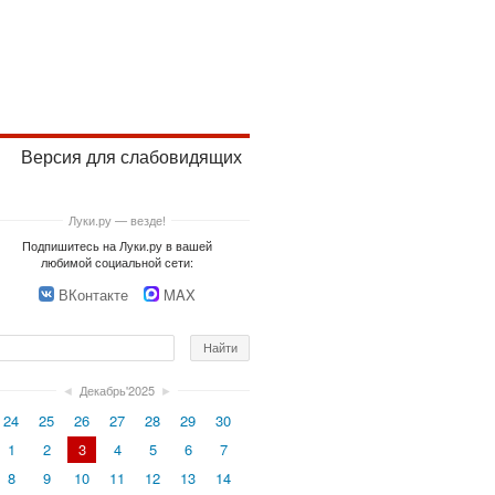
Версия для слабовидящих
Луки.ру — везде!
Подпишитесь на Луки.ру в вашей
любимой социальной сети:
ВКонтакте
MAX
◄
Декабрь'2025
►
24
25
26
27
28
29
30
1
2
3
4
5
6
7
8
9
10
11
12
13
14