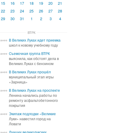
15
16
17
18
19
20
21
22
23
24
25
26
27
28
29
30
31
1
2
3
4
ВТРК
В Великих Луках идет приемка
В Великих Луках идет приемка
ранее
школ к новому учебному году
школ к новому учебному году
Cъемочная группа ВТРК
Cъемочная группа ВТРК
ранее
выяснила, как обстоят дела в
выяснила, как обстоят дела в
Великих Луках с бензином
Великих Луках с бензином
В Великих Луках прошёл
В Великих Луках прошёл
ранее
муниципальный этап игры
муниципальный этап игры
«Зарница»
«Зарница»
В Великих Луках на проспекте
В Великих Луках на проспекте
ранее
Ленина начались работы по
Ленина начались работы по
ремонту асфальтобетонного
ремонту асфальтобетонного
покрытия
покрытия
Экипаж подлодки «Великие
Экипаж подлодки «Великие
ранее
Луки» навестил город на
Луки» навестил город на
Ловати
Ловати
Лучших великолукских
Лучших великолукских
ранее