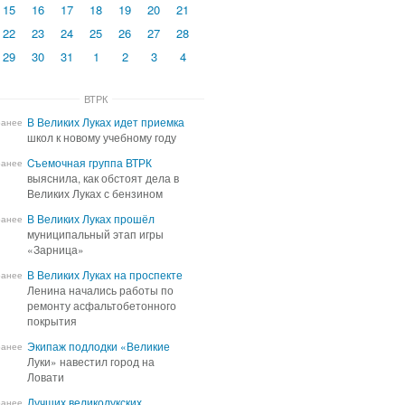
15
16
17
18
19
20
21
22
23
24
25
26
27
28
29
30
31
1
2
3
4
ВТРК
В Великих Луках идет приемка
В Великих Луках идет приемка
ранее
школ к новому учебному году
школ к новому учебному году
Cъемочная группа ВТРК
Cъемочная группа ВТРК
ранее
выяснила, как обстоят дела в
выяснила, как обстоят дела в
Великих Луках с бензином
Великих Луках с бензином
В Великих Луках прошёл
В Великих Луках прошёл
ранее
муниципальный этап игры
муниципальный этап игры
«Зарница»
«Зарница»
В Великих Луках на проспекте
В Великих Луках на проспекте
ранее
Ленина начались работы по
Ленина начались работы по
ремонту асфальтобетонного
ремонту асфальтобетонного
покрытия
покрытия
Экипаж подлодки «Великие
Экипаж подлодки «Великие
ранее
Луки» навестил город на
Луки» навестил город на
Ловати
Ловати
Лучших великолукских
Лучших великолукских
ранее