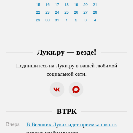
15
16
17
18
19
20
21
22
23
24
25
26
27
28
29
30
31
1
2
3
4
Луки.ру — везде!
Подпишитесь на Луки.ру в вашей любимой
социальной сети:
ВТРК
Вчера
В Великих Луках идет приемка школ к
В Великих Луках идет приемка школ к
новому учебному году
новому учебному году