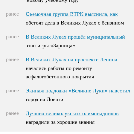
ранее
Cъемочная группа ВТРК выяснила, как
Cъемочная группа ВТРК выяснила, как
обстоят дела в Великих Луках с бензином
обстоят дела в Великих Луках с бензином
ранее
В Великих Луках прошёл муниципальный
В Великих Луках прошёл муниципальный
этап игры «Зарница»
этап игры «Зарница»
ранее
В Великих Луках на проспекте Ленина
В Великих Луках на проспекте Ленина
начались работы по ремонту
начались работы по ремонту
асфальтобетонного покрытия
асфальтобетонного покрытия
ранее
Экипаж подлодки «Великие Луки» навестил
Экипаж подлодки «Великие Луки» навестил
город на Ловати
город на Ловати
ранее
Лучших великолукских олимпиадников
Лучших великолукских олимпиадников
наградили за хорошие знания
наградили за хорошие знания