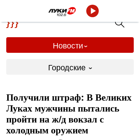
Новости
Городские
Городские
Получили штраф: В Великих
Слово Дело
Луках мужчины пытались
Народные
пройти на ж/д вокзал с
холодным оружием
ВТРК