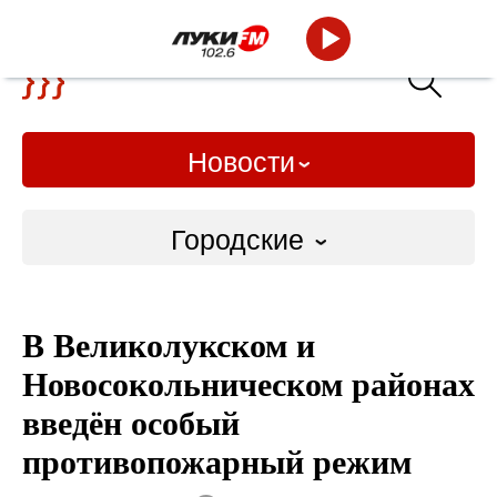
Новости
Городские
Городские
В Великолукском и
Слово Дело
Новосокольническом районах
Народные
введён особый
противопожарный режим
ВТРК