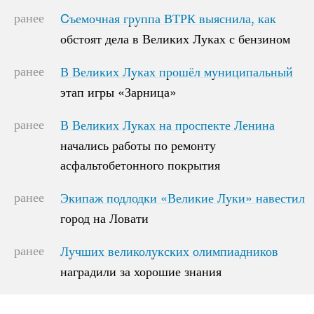
ранее
Cъемочная группа ВТРК выяснила, как
Cъемочная группа ВТРК выяснила, как
обстоят дела в Великих Луках с бензином
обстоят дела в Великих Луках с бензином
ранее
В Великих Луках прошёл муниципальный
В Великих Луках прошёл муниципальный
этап игры «Зарница»
этап игры «Зарница»
ранее
В Великих Луках на проспекте Ленина
В Великих Луках на проспекте Ленина
начались работы по ремонту
начались работы по ремонту
асфальтобетонного покрытия
асфальтобетонного покрытия
ранее
Экипаж подлодки «Великие Луки» навестил
Экипаж подлодки «Великие Луки» навестил
город на Ловати
город на Ловати
ранее
Лучших великолукских олимпиадников
Лучших великолукских олимпиадников
наградили за хорошие знания
наградили за хорошие знания