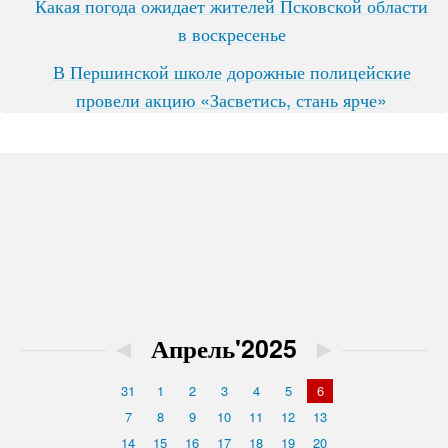
Какая погода ожидает жителей Псковской области
в воскресенье
В Першинской школе дорожные полицейские
провели акцию «Засветись, стань ярче»
◄
Апрель'2025
►
31
1
2
3
4
5
6
7
8
9
10
11
12
13
14
15
16
17
18
19
20