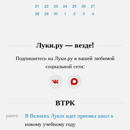
21
22
23
24
25
26
27
28
29
30
1
2
3
4
Луки.ру — везде!
Подпишитесь на Луки.ру в вашей любимой
социальной сети:
ВТРК
ранее
В Великих Луках идет приемка школ к
В Великих Луках идет приемка школ к
новому учебному году
новому учебному году