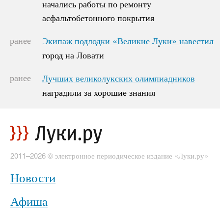
начались работы по ремонту
начались работы по ремонту
асфальтобетонного покрытия
асфальтобетонного покрытия
ранее
Экипаж подлодки «Великие Луки» навестил
Экипаж подлодки «Великие Луки» навестил
город на Ловати
город на Ловати
ранее
Лучших великолукских олимпиадников
Лучших великолукских олимпиадников
наградили за хорошие знания
наградили за хорошие знания
2011–2026 © электронное периодическое издание «Луки.ру»
Новости
Афиша