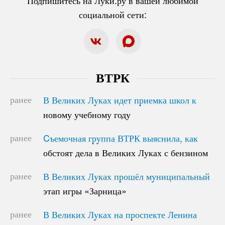
социальной сети:
ВТРК
ранее
В Великих Луках идет приемка школ к
В Великих Луках идет приемка школ к
новому учебному году
новому учебному году
ранее
Cъемочная группа ВТРК выяснила, как
Cъемочная группа ВТРК выяснила, как
обстоят дела в Великих Луках с бензином
обстоят дела в Великих Луках с бензином
ранее
В Великих Луках прошёл муниципальный
В Великих Луках прошёл муниципальный
этап игры «Зарница»
этап игры «Зарница»
ранее
В Великих Луках на проспекте Ленина
В Великих Луках на проспекте Ленина