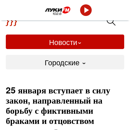
Новости
Городские
Городские
25 января вступает в силу
Слово Дело
закон, направленный на
Народные
борьбу с фиктивными
браками и отцовством
ВТРК