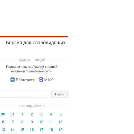
Версия для слабовидящих
Луки.ру — везде!
Подпишитесь на Луки.ру в вашей
любимой социальной сети:
ВКонтакте
MAX
◄
Январь'2025
►
30
31
1
2
3
4
5
6
7
8
9
10
11
12
13
14
15
16
17
18
19