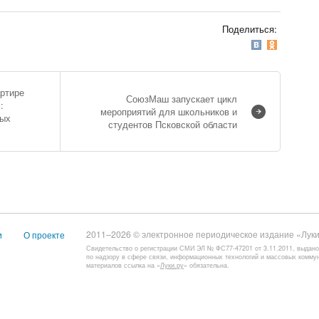
Поделиться:
артире
СоюзМаш запускает цикл
:
мероприятий для школьников и
вых
студентов Псковской области
2011–2026 © электронное периодическое издание «Луки
и
О проекте
Свидетельство о регистрации СМИ ЭЛ № ФС77-47201 от 3.11.2011, выдан
по надзору в сфере связи, информационных технологий и массовых комму
материалов ссылка на «
Луки.ру
» обязательна.