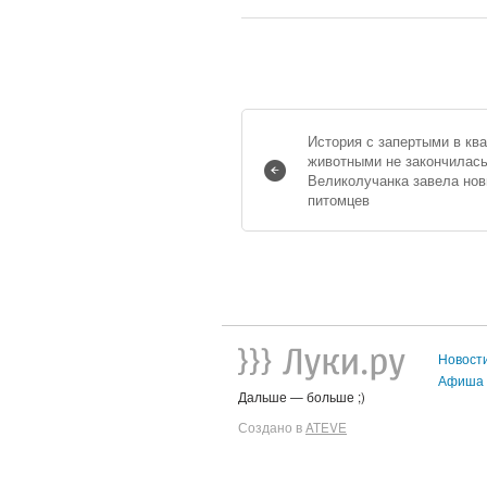
История с запертыми в кв
животными не закончилась
Великолучанка завела но
питомцев
Новост
Афиша
Дальше — больше ;)
Создано в
ATEVE