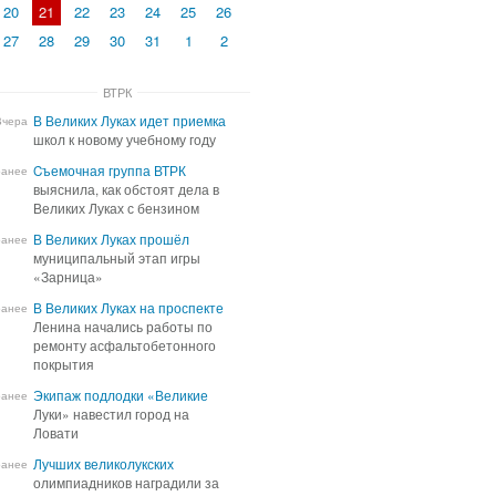
20
21
22
23
24
25
26
27
28
29
30
31
1
2
ВТРК
В Великих Луках идет приемка
В Великих Луках идет приемка
Вчера
школ к новому учебному году
школ к новому учебному году
Cъемочная группа ВТРК
Cъемочная группа ВТРК
ранее
выяснила, как обстоят дела в
выяснила, как обстоят дела в
Великих Луках с бензином
Великих Луках с бензином
В Великих Луках прошёл
В Великих Луках прошёл
ранее
муниципальный этап игры
муниципальный этап игры
«Зарница»
«Зарница»
В Великих Луках на проспекте
В Великих Луках на проспекте
ранее
Ленина начались работы по
Ленина начались работы по
ремонту асфальтобетонного
ремонту асфальтобетонного
покрытия
покрытия
Экипаж подлодки «Великие
Экипаж подлодки «Великие
ранее
Луки» навестил город на
Луки» навестил город на
Ловати
Ловати
Лучших великолукских
Лучших великолукских
ранее
олимпиадников наградили за
олимпиадников наградили за