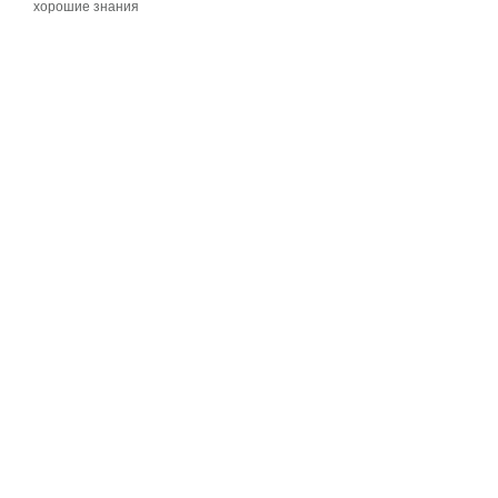
хорошие знания
хорошие знания