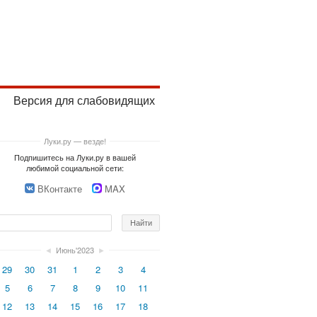
Версия для слабовидящих
Луки.ру — везде!
Подпишитесь на Луки.ру в вашей
любимой социальной сети:
ВКонтакте
MAX
◄
Июнь'2023
►
29
30
31
1
2
3
4
5
6
7
8
9
10
11
12
13
14
15
16
17
18