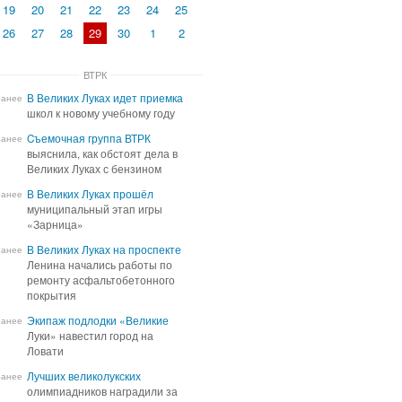
19
20
21
22
23
24
25
26
27
28
29
30
1
2
ВТРК
В Великих Луках идет приемка
В Великих Луках идет приемка
ранее
школ к новому учебному году
школ к новому учебному году
Cъемочная группа ВТРК
Cъемочная группа ВТРК
ранее
выяснила, как обстоят дела в
выяснила, как обстоят дела в
Великих Луках с бензином
Великих Луках с бензином
В Великих Луках прошёл
В Великих Луках прошёл
ранее
муниципальный этап игры
муниципальный этап игры
«Зарница»
«Зарница»
В Великих Луках на проспекте
В Великих Луках на проспекте
ранее
Ленина начались работы по
Ленина начались работы по
ремонту асфальтобетонного
ремонту асфальтобетонного
покрытия
покрытия
Экипаж подлодки «Великие
Экипаж подлодки «Великие
ранее
Луки» навестил город на
Луки» навестил город на
Ловати
Ловати
Лучших великолукских
Лучших великолукских
ранее
олимпиадников наградили за
олимпиадников наградили за