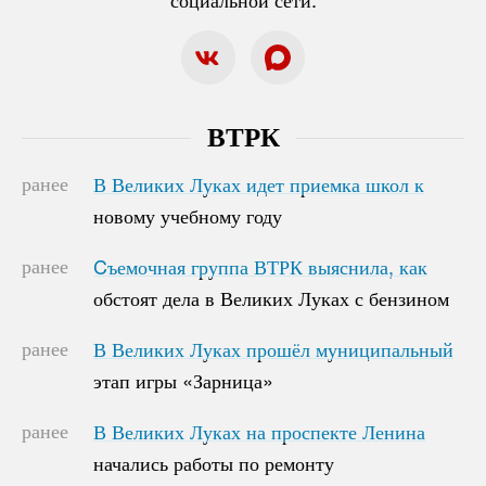
ВТРК
ранее
В Великих Луках идет приемка школ к
В Великих Луках идет приемка школ к
новому учебному году
новому учебному году
ранее
Cъемочная группа ВТРК выяснила, как
Cъемочная группа ВТРК выяснила, как
обстоят дела в Великих Луках с бензином
обстоят дела в Великих Луках с бензином
ранее
В Великих Луках прошёл муниципальный
В Великих Луках прошёл муниципальный
этап игры «Зарница»
этап игры «Зарница»
ранее
В Великих Луках на проспекте Ленина
В Великих Луках на проспекте Ленина
начались работы по ремонту
начались работы по ремонту