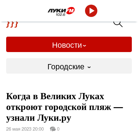
Новости
Городские
Городские
Когда в Великих Луках
Слово Дело
откроют городской пляж —
Народные
узнали Луки.ру
ВТРК
26 мая 2023 20:00
0