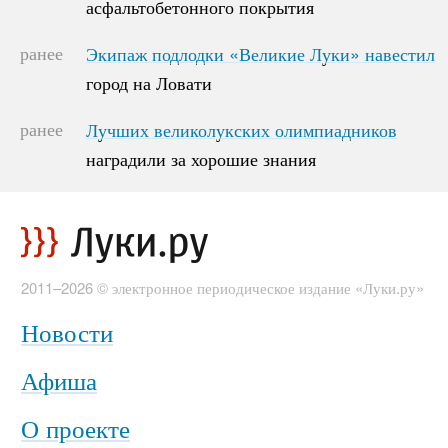
асфальтобетонного покрытия
асфальтобетонного покрытия
ранее
Экипаж подлодки «Великие Луки» навестил
Экипаж подлодки «Великие Луки» навестил
город на Ловати
город на Ловати
ранее
Лучших великолукских олимпиадников
Лучших великолукских олимпиадников
наградили за хорошие знания
наградили за хорошие знания
2011–2026 © электронное периодическое издание «Луки.ру»
Новости
Афиша
О проекте