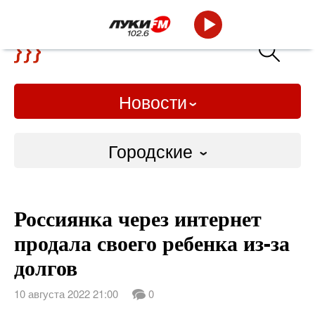
Новости
Городские
Городские
Россиянка через интернет
Слово Дело
продала своего ребенка из-за
Народные
долгов
ВТРК
10 августа 2022 21:00
0