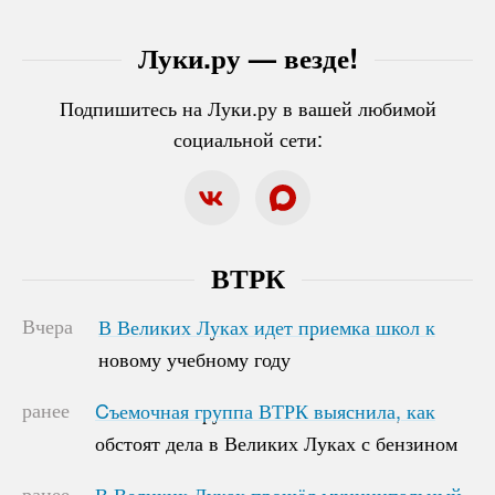
Луки.ру — везде!
Подпишитесь на Луки.ру в вашей любимой
социальной сети:
ВТРК
Вчера
В Великих Луках идет приемка школ к
В Великих Луках идет приемка школ к
новому учебному году
новому учебному году
ранее
Cъемочная группа ВТРК выяснила, как
Cъемочная группа ВТРК выяснила, как
обстоят дела в Великих Луках с бензином
обстоят дела в Великих Луках с бензином
ранее
В Великих Луках прошёл муниципальный
В Великих Луках прошёл муниципальный