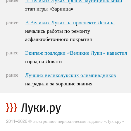
этап игры «Зарница»
этап игры «Зарница»
ранее
В Великих Луках на проспекте Ленина
В Великих Луках на проспекте Ленина
начались работы по ремонту
начались работы по ремонту
асфальтобетонного покрытия
асфальтобетонного покрытия
ранее
Экипаж подлодки «Великие Луки» навестил
Экипаж подлодки «Великие Луки» навестил
город на Ловати
город на Ловати
ранее
Лучших великолукских олимпиадников
Лучших великолукских олимпиадников
наградили за хорошие знания
наградили за хорошие знания
2011–2026 © электронное периодическое издание «Луки.ру»