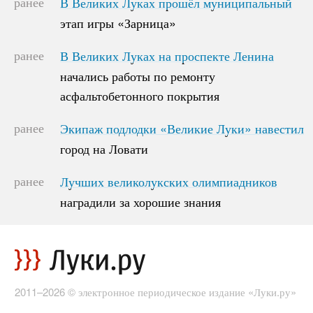
ранее
В Великих Луках прошёл муниципальный
В Великих Луках прошёл муниципальный
этап игры «Зарница»
этап игры «Зарница»
ранее
В Великих Луках на проспекте Ленина
В Великих Луках на проспекте Ленина
начались работы по ремонту
начались работы по ремонту
асфальтобетонного покрытия
асфальтобетонного покрытия
ранее
Экипаж подлодки «Великие Луки» навестил
Экипаж подлодки «Великие Луки» навестил
город на Ловати
город на Ловати
ранее
Лучших великолукских олимпиадников
Лучших великолукских олимпиадников
наградили за хорошие знания
наградили за хорошие знания
2011–2026 © электронное периодическое издание «Луки.ру»