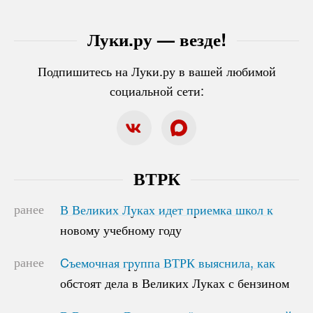
Луки.ру — везде!
Подпишитесь на Луки.ру в вашей любимой
социальной сети:
ВТРК
ранее
В Великих Луках идет приемка школ к
В Великих Луках идет приемка школ к
новому учебному году
новому учебному году
ранее
Cъемочная группа ВТРК выяснила, как
Cъемочная группа ВТРК выяснила, как
обстоят дела в Великих Луках с бензином
обстоят дела в Великих Луках с бензином