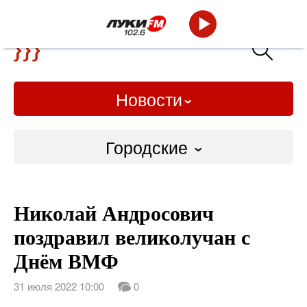
Новости
Городские
Городские
Николай Андросович
Слово Дело
поздравил великолучан с
Народные
Днём ВМФ
ВТРК
31 июля 2022 10:00
0