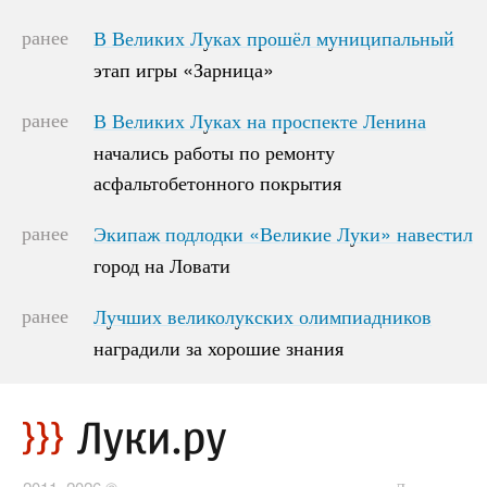
ранее
В Великих Луках прошёл муниципальный
В Великих Луках прошёл муниципальный
этап игры «Зарница»
этап игры «Зарница»
ранее
В Великих Луках на проспекте Ленина
В Великих Луках на проспекте Ленина
начались работы по ремонту
начались работы по ремонту
асфальтобетонного покрытия
асфальтобетонного покрытия
ранее
Экипаж подлодки «Великие Луки» навестил
Экипаж подлодки «Великие Луки» навестил
город на Ловати
город на Ловати
ранее
Лучших великолукских олимпиадников
Лучших великолукских олимпиадников
наградили за хорошие знания
наградили за хорошие знания