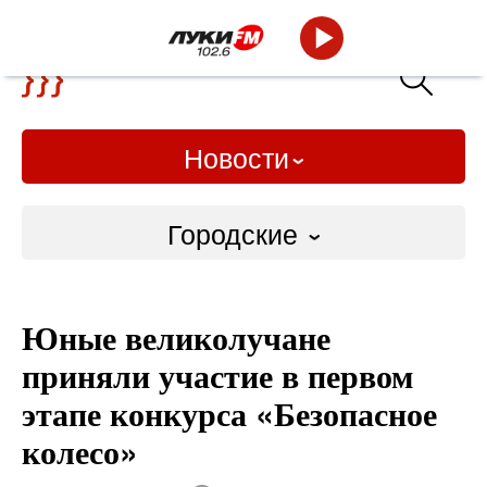
Новости
Городские
Городские
Юные великолучане
Слово Дело
приняли участие в первом
Народные
этапе конкурса «Безопасное
колесо»
ВТРК