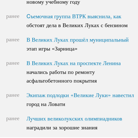
новому учебному году
новому учебному году
ранее
Cъемочная группа ВТРК выяснила, как
Cъемочная группа ВТРК выяснила, как
обстоят дела в Великих Луках с бензином
обстоят дела в Великих Луках с бензином
ранее
В Великих Луках прошёл муниципальный
В Великих Луках прошёл муниципальный
этап игры «Зарница»
этап игры «Зарница»
ранее
В Великих Луках на проспекте Ленина
В Великих Луках на проспекте Ленина
начались работы по ремонту
начались работы по ремонту
асфальтобетонного покрытия
асфальтобетонного покрытия
ранее
Экипаж подлодки «Великие Луки» навестил
Экипаж подлодки «Великие Луки» навестил
город на Ловати
город на Ловати
ранее
Лучших великолукских олимпиадников
Лучших великолукских олимпиадников
наградили за хорошие знания
наградили за хорошие знания