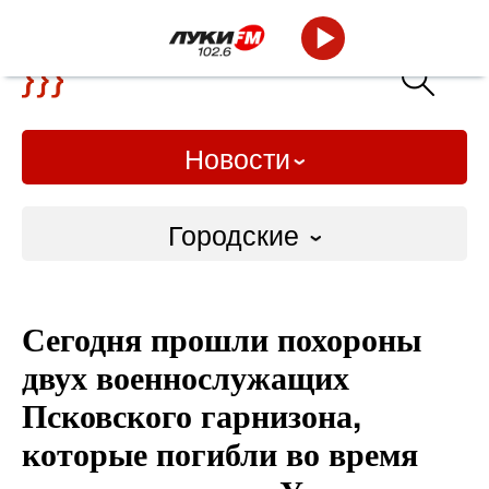
Новости
Городские
Городские
Сегодня прошли похороны
Слово Дело
двух военнослужащих
Народные
Псковского гарнизона,
которые погибли во время
ВТРК