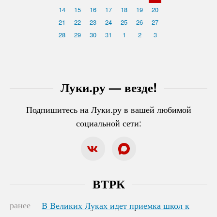
14
15
16
17
18
19
20
21
22
23
24
25
26
27
28
29
30
31
1
2
3
Луки.ру — везде!
Подпишитесь на Луки.ру в вашей любимой
социальной сети:
ВТРК
ранее
В Великих Луках идет приемка школ к
В Великих Луках идет приемка школ к