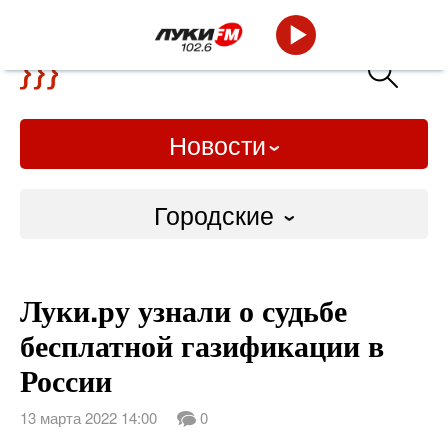
Новости
Городские
Городские
Луки.ру узнали о судьбе
Слово Дело
бесплатной газификации в
Народные
России
ВТРК
13 марта 2022 14:00
0