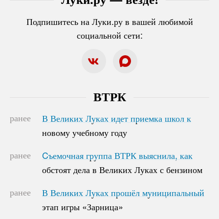
Подпишитесь на Луки.ру в вашей любимой
социальной сети:
ВТРК
ранее
В Великих Луках идет приемка школ к
В Великих Луках идет приемка школ к
новому учебному году
новому учебному году
ранее
Cъемочная группа ВТРК выяснила, как
Cъемочная группа ВТРК выяснила, как
обстоят дела в Великих Луках с бензином
обстоят дела в Великих Луках с бензином
ранее
В Великих Луках прошёл муниципальный
В Великих Луках прошёл муниципальный
этап игры «Зарница»
этап игры «Зарница»