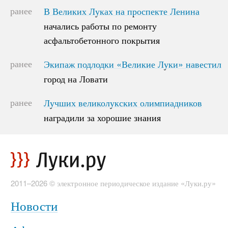
ранее
В Великих Луках на проспекте Ленина
В Великих Луках на проспекте Ленина
начались работы по ремонту
начались работы по ремонту
асфальтобетонного покрытия
асфальтобетонного покрытия
ранее
Экипаж подлодки «Великие Луки» навестил
Экипаж подлодки «Великие Луки» навестил
город на Ловати
город на Ловати
ранее
Лучших великолукских олимпиадников
Лучших великолукских олимпиадников
наградили за хорошие знания
наградили за хорошие знания
2011–2026 © электронное периодическое издание «Луки.ру»
Новости