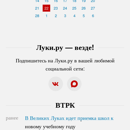
14
15
16
17
18
19
20
21
22
23
24
25
26
27
28
1
2
3
4
5
6
Луки.ру — везде!
Подпишитесь на Луки.ру в вашей любимой
социальной сети:
ВТРК
ранее
В Великих Луках идет приемка школ к
В Великих Луках идет приемка школ к
новому учебному году
новому учебному году