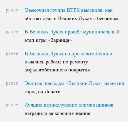
ранее
Cъемочная группа ВТРК выяснила, как
Cъемочная группа ВТРК выяснила, как
обстоят дела в Великих Луках с бензином
обстоят дела в Великих Луках с бензином
ранее
В Великих Луках прошёл муниципальный
В Великих Луках прошёл муниципальный
этап игры «Зарница»
этап игры «Зарница»
ранее
В Великих Луках на проспекте Ленина
В Великих Луках на проспекте Ленина
начались работы по ремонту
начались работы по ремонту
асфальтобетонного покрытия
асфальтобетонного покрытия
ранее
Экипаж подлодки «Великие Луки» навестил
Экипаж подлодки «Великие Луки» навестил
город на Ловати
город на Ловати
ранее
Лучших великолукских олимпиадников
Лучших великолукских олимпиадников
наградили за хорошие знания
наградили за хорошие знания