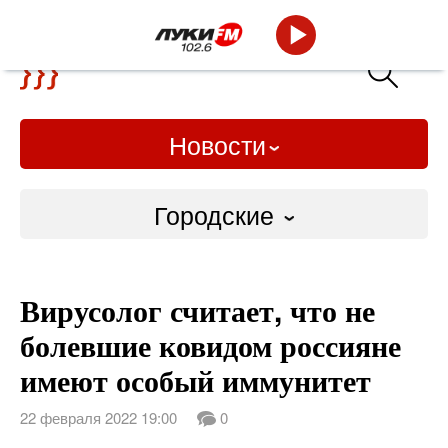
Новости
Городские
Городские
Вирусолог считает, что не
Слово Дело
болевшие ковидом россияне
Народные
имеют особый иммунитет
ВТРК
22 февраля 2022 19:00
0