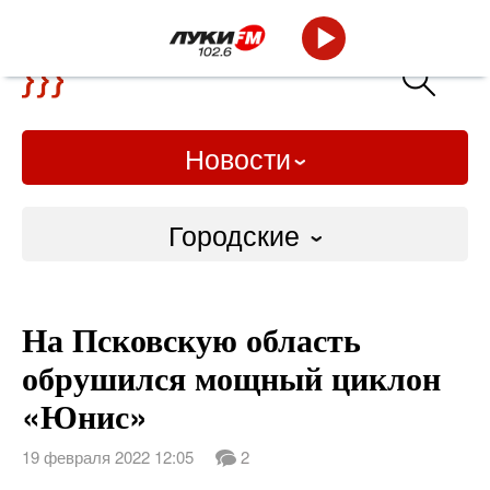
Новости
Городские
Городские
На Псковскую область
Слово Дело
обрушился мощный циклон
Народные
«Юнис»
ВТРК
19 февраля 2022 12:05
2