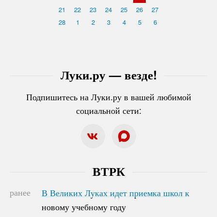
21
22
23
24
25
26
27
28
1
2
3
4
5
6
Луки.ру — везде!
Подпишитесь на Луки.ру в вашей любимой
социальной сети:
ВТРК
ранее
В Великих Луках идет приемка школ к
В Великих Луках идет приемка школ к
новому учебному году
новому учебному году