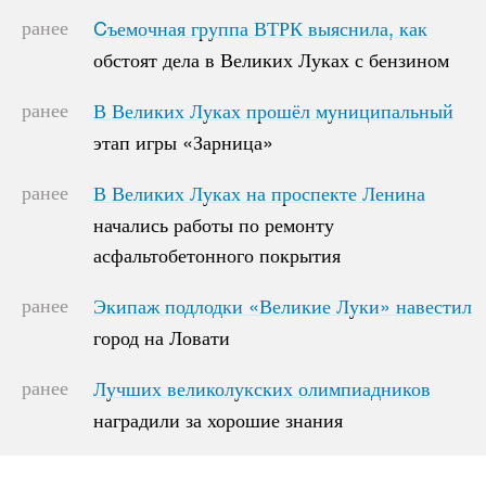
ранее
Cъемочная группа ВТРК выяснила, как
Cъемочная группа ВТРК выяснила, как
обстоят дела в Великих Луках с бензином
обстоят дела в Великих Луках с бензином
ранее
В Великих Луках прошёл муниципальный
В Великих Луках прошёл муниципальный
этап игры «Зарница»
этап игры «Зарница»
ранее
В Великих Луках на проспекте Ленина
В Великих Луках на проспекте Ленина
начались работы по ремонту
начались работы по ремонту
асфальтобетонного покрытия
асфальтобетонного покрытия
ранее
Экипаж подлодки «Великие Луки» навестил
Экипаж подлодки «Великие Луки» навестил
город на Ловати
город на Ловати
ранее
Лучших великолукских олимпиадников
Лучших великолукских олимпиадников
наградили за хорошие знания
наградили за хорошие знания