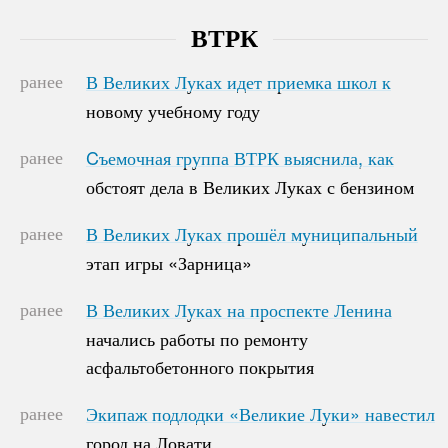
ВТРК
ранее
В Великих Луках идет приемка школ к
В Великих Луках идет приемка школ к
новому учебному году
новому учебному году
ранее
Cъемочная группа ВТРК выяснила, как
Cъемочная группа ВТРК выяснила, как
обстоят дела в Великих Луках с бензином
обстоят дела в Великих Луках с бензином
ранее
В Великих Луках прошёл муниципальный
В Великих Луках прошёл муниципальный
этап игры «Зарница»
этап игры «Зарница»
ранее
В Великих Луках на проспекте Ленина
В Великих Луках на проспекте Ленина
начались работы по ремонту
начались работы по ремонту
асфальтобетонного покрытия
асфальтобетонного покрытия
ранее
Экипаж подлодки «Великие Луки» навестил
Экипаж подлодки «Великие Луки» навестил
город на Ловати
город на Ловати