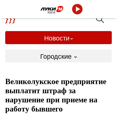
Новости
Городские
Городские
Великолукское предприятие
Слово Дело
выплатит штраф за
Народные
нарушение при приеме на
работу бывшего
ВТРК