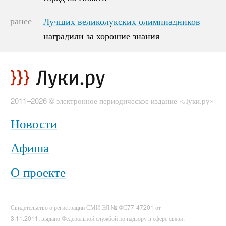
ранее
Лучших великолукских олимпиадников
Лучших великолукских олимпиадников
наградили за хорошие знания
наградили за хорошие знания
2011–2026 © электронное периодическое издание «Луки.ру»
Новости
Афиша
О проекте
Свидетельство о регистрации СМИ ЭЛ № ФС77-47201 от
3.11.2011, выдано Федеральной службой по надзору в сфере связи,