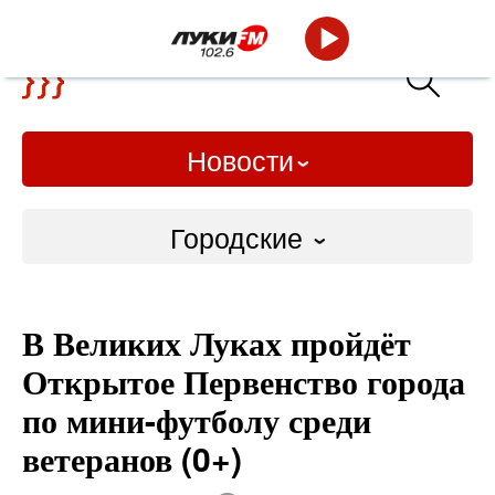
Новости
Городские
Городские
В Великих Луках пройдёт
Слово Дело
Открытое Первенство города
Народные
по мини-футболу среди
ветеранов (0+)
ВТРК