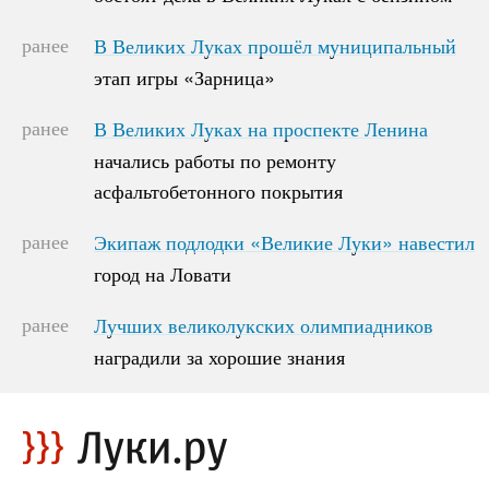
ранее
В Великих Луках прошёл муниципальный
В Великих Луках прошёл муниципальный
этап игры «Зарница»
этап игры «Зарница»
ранее
В Великих Луках на проспекте Ленина
В Великих Луках на проспекте Ленина
начались работы по ремонту
начались работы по ремонту
асфальтобетонного покрытия
асфальтобетонного покрытия
ранее
Экипаж подлодки «Великие Луки» навестил
Экипаж подлодки «Великие Луки» навестил
город на Ловати
город на Ловати
ранее
Лучших великолукских олимпиадников
Лучших великолукских олимпиадников
наградили за хорошие знания
наградили за хорошие знания