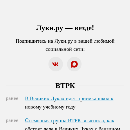
Луки.ру — везде!
Подпишитесь на Луки.ру в вашей любимой
социальной сети:
ВТРК
ранее
В Великих Луках идет приемка школ к
В Великих Луках идет приемка школ к
новому учебному году
новому учебному году
ранее
Cъемочная группа ВТРК выяснила, как
Cъемочная группа ВТРК выяснила, как
обстоят дела в Великих Луках с бензином
обстоят дела в Великих Луках с бензином