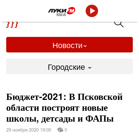
Новости
Городские
Городские
Бюджет-2021: В Псковской
Слово Дело
области построят новые
Народные
школы, детсады и ФАПы
ВТРК
29 ноября 2020 19:00
0