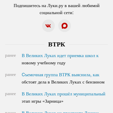
Подпишитесь на Луки.ру в вашей любимой
социальной сети:
ВТРК
ранее
В Великих Луках идет приемка школ к
В Великих Луках идет приемка школ к
новому учебному году
новому учебному году
ранее
Cъемочная группа ВТРК выяснила, как
Cъемочная группа ВТРК выяснила, как
обстоят дела в Великих Луках с бензином
обстоят дела в Великих Луках с бензином
ранее
В Великих Луках прошёл муниципальный
В Великих Луках прошёл муниципальный
этап игры «Зарница»
этап игры «Зарница»
ранее
В Великих Луках на проспекте Ленина
В Великих Луках на проспекте Ленина