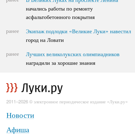
начались работы по ремонту
начались работы по ремонту
асфальтобетонного покрытия
асфальтобетонного покрытия
ранее
Экипаж подлодки «Великие Луки» навестил
Экипаж подлодки «Великие Луки» навестил
город на Ловати
город на Ловати
ранее
Лучших великолукских олимпиадников
Лучших великолукских олимпиадников
наградили за хорошие знания
наградили за хорошие знания
2011–2026 © электронное периодическое издание «Луки.ру»
Новости
Афиша