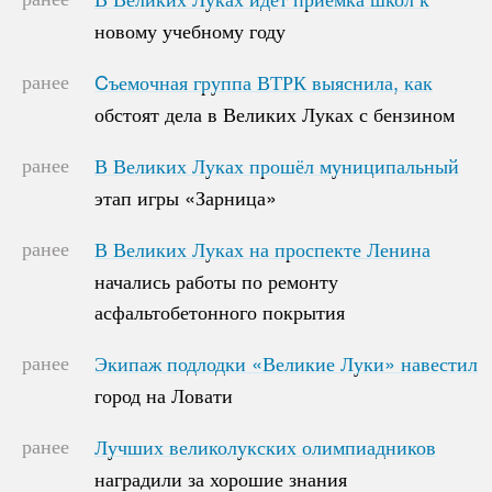
новому учебному году
новому учебному году
ранее
Cъемочная группа ВТРК выяснила, как
Cъемочная группа ВТРК выяснила, как
обстоят дела в Великих Луках с бензином
обстоят дела в Великих Луках с бензином
ранее
В Великих Луках прошёл муниципальный
В Великих Луках прошёл муниципальный
этап игры «Зарница»
этап игры «Зарница»
ранее
В Великих Луках на проспекте Ленина
В Великих Луках на проспекте Ленина
начались работы по ремонту
начались работы по ремонту
асфальтобетонного покрытия
асфальтобетонного покрытия
ранее
Экипаж подлодки «Великие Луки» навестил
Экипаж подлодки «Великие Луки» навестил
город на Ловати
город на Ловати
ранее
Лучших великолукских олимпиадников
Лучших великолукских олимпиадников
наградили за хорошие знания
наградили за хорошие знания