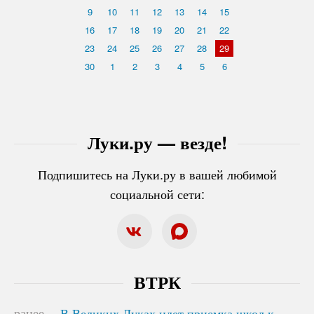
9
10
11
12
13
14
15
16
17
18
19
20
21
22
23
24
25
26
27
28
29
30
1
2
3
4
5
6
Луки.ру — везде!
Подпишитесь на Луки.ру в вашей любимой
социальной сети:
ВТРК
ранее
В Великих Луках идет приемка школ к
В Великих Луках идет приемка школ к