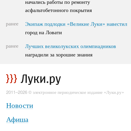
начались работы по ремонту
начались работы по ремонту
асфальтобетонного покрытия
асфальтобетонного покрытия
ранее
Экипаж подлодки «Великие Луки» навестил
Экипаж подлодки «Великие Луки» навестил
город на Ловати
город на Ловати
ранее
Лучших великолукских олимпиадников
Лучших великолукских олимпиадников
наградили за хорошие знания
наградили за хорошие знания
2011–2026 © электронное периодическое издание «Луки.ру»
Новости
Афиша