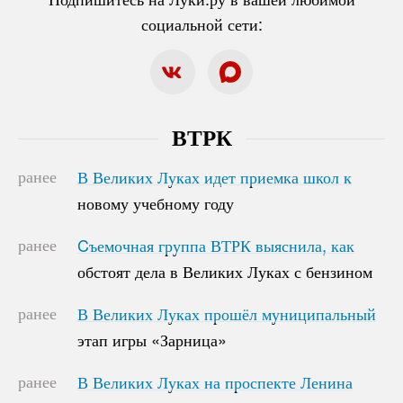
социальной сети:
ВТРК
ранее
В Великих Луках идет приемка школ к
В Великих Луках идет приемка школ к
новому учебному году
новому учебному году
ранее
Cъемочная группа ВТРК выяснила, как
Cъемочная группа ВТРК выяснила, как
обстоят дела в Великих Луках с бензином
обстоят дела в Великих Луках с бензином
ранее
В Великих Луках прошёл муниципальный
В Великих Луках прошёл муниципальный
этап игры «Зарница»
этап игры «Зарница»
ранее
В Великих Луках на проспекте Ленина
В Великих Луках на проспекте Ленина