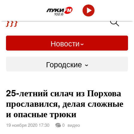
Новости
Городские
Городские
25-летний силач из Порхова
Слово Дело
прославился, делая сложные
Народные
и опасные трюки
ВТРК
19 ноября 2020 17:30
0
видео