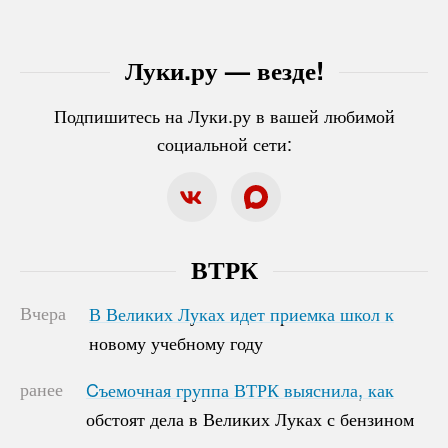
Луки.ру — везде!
Подпишитесь на Луки.ру в вашей любимой
социальной сети:
ВТРК
Вчера
В Великих Луках идет приемка школ к
В Великих Луках идет приемка школ к
новому учебному году
новому учебному году
ранее
Cъемочная группа ВТРК выяснила, как
Cъемочная группа ВТРК выяснила, как
обстоят дела в Великих Луках с бензином
обстоят дела в Великих Луках с бензином