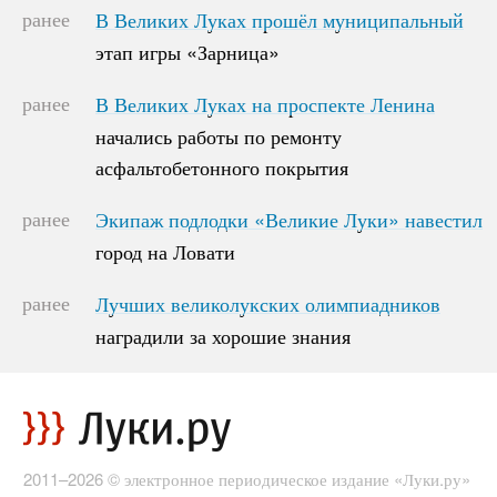
ранее
В Великих Луках прошёл муниципальный
В Великих Луках прошёл муниципальный
этап игры «Зарница»
этап игры «Зарница»
ранее
В Великих Луках на проспекте Ленина
В Великих Луках на проспекте Ленина
начались работы по ремонту
начались работы по ремонту
асфальтобетонного покрытия
асфальтобетонного покрытия
ранее
Экипаж подлодки «Великие Луки» навестил
Экипаж подлодки «Великие Луки» навестил
город на Ловати
город на Ловати
ранее
Лучших великолукских олимпиадников
Лучших великолукских олимпиадников
наградили за хорошие знания
наградили за хорошие знания
2011–2026 © электронное периодическое издание «Луки.ру»