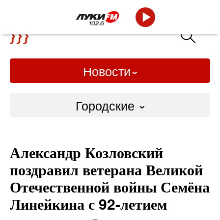
Новости
Городские
Городские
Александр Козловский
Слово Дело
поздравил ветерана Великой
Народные
Отечественной войны Семёна
Линейкина с 92-летием
ВТРК