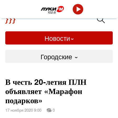
Новости
Городские
Городские
В честь 20-летия ПЛН
Слово Дело
объявляет «Марафон
Народные
подарков»
ВТРК
17 ноября 2020 9:00
0