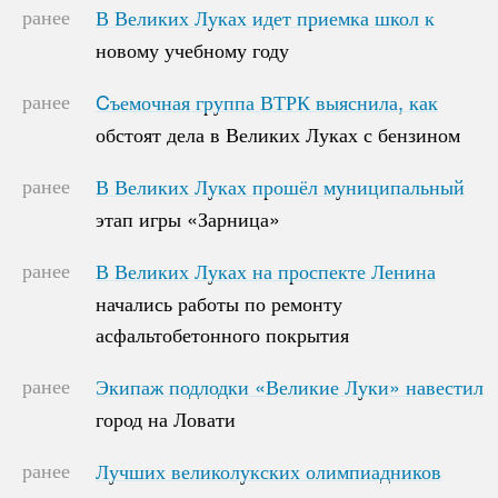
ранее
В Великих Луках идет приемка школ к
В Великих Луках идет приемка школ к
новому учебному году
новому учебному году
ранее
Cъемочная группа ВТРК выяснила, как
Cъемочная группа ВТРК выяснила, как
обстоят дела в Великих Луках с бензином
обстоят дела в Великих Луках с бензином
ранее
В Великих Луках прошёл муниципальный
В Великих Луках прошёл муниципальный
этап игры «Зарница»
этап игры «Зарница»
ранее
В Великих Луках на проспекте Ленина
В Великих Луках на проспекте Ленина
начались работы по ремонту
начались работы по ремонту
асфальтобетонного покрытия
асфальтобетонного покрытия
ранее
Экипаж подлодки «Великие Луки» навестил
Экипаж подлодки «Великие Луки» навестил
город на Ловати
город на Ловати
ранее
Лучших великолукских олимпиадников
Лучших великолукских олимпиадников