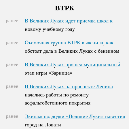
ВТРК
ранее
В Великих Луках идет приемка школ к
В Великих Луках идет приемка школ к
новому учебному году
новому учебному году
ранее
Cъемочная группа ВТРК выяснила, как
Cъемочная группа ВТРК выяснила, как
обстоят дела в Великих Луках с бензином
обстоят дела в Великих Луках с бензином
ранее
В Великих Луках прошёл муниципальный
В Великих Луках прошёл муниципальный
этап игры «Зарница»
этап игры «Зарница»
ранее
В Великих Луках на проспекте Ленина
В Великих Луках на проспекте Ленина
начались работы по ремонту
начались работы по ремонту
асфальтобетонного покрытия
асфальтобетонного покрытия
ранее
Экипаж подлодки «Великие Луки» навестил
Экипаж подлодки «Великие Луки» навестил
город на Ловати
город на Ловати