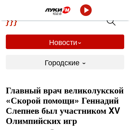
Новости
Городские
Городские
Главный врач великолукской
Слово Дело
«Скорой помощи» Геннадий
Народные
Слепнев был участником XV
Олимпийских игр
ВТРК