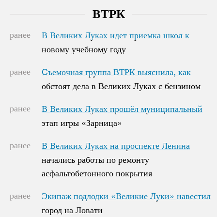
ВТРК
ранее
В Великих Луках идет приемка школ к
В Великих Луках идет приемка школ к
новому учебному году
новому учебному году
ранее
Cъемочная группа ВТРК выяснила, как
Cъемочная группа ВТРК выяснила, как
обстоят дела в Великих Луках с бензином
обстоят дела в Великих Луках с бензином
ранее
В Великих Луках прошёл муниципальный
В Великих Луках прошёл муниципальный
этап игры «Зарница»
этап игры «Зарница»
ранее
В Великих Луках на проспекте Ленина
В Великих Луках на проспекте Ленина
начались работы по ремонту
начались работы по ремонту
асфальтобетонного покрытия
асфальтобетонного покрытия
ранее
Экипаж подлодки «Великие Луки» навестил
Экипаж подлодки «Великие Луки» навестил
город на Ловати
город на Ловати