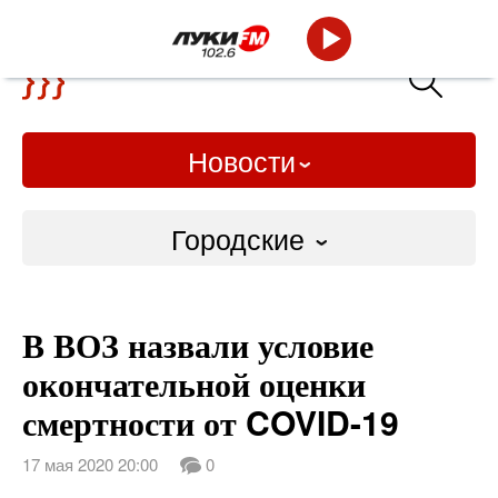
Новости
Городские
Городские
В ВОЗ назвали условие
Слово Дело
окончательной оценки
Народные
смертности от COVID-19
ВТРК
17 мая 2020 20:00
0