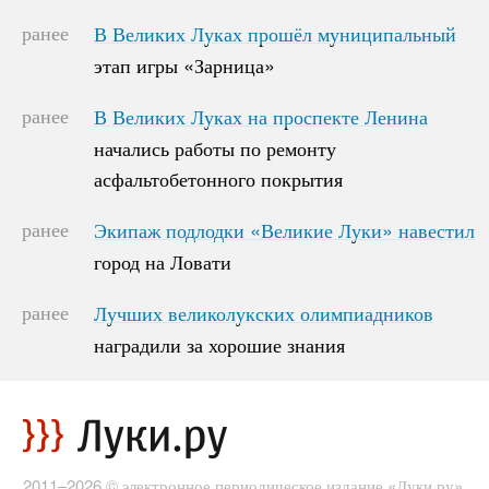
ранее
В Великих Луках прошёл муниципальный
В Великих Луках прошёл муниципальный
этап игры «Зарница»
этап игры «Зарница»
ранее
В Великих Луках на проспекте Ленина
В Великих Луках на проспекте Ленина
начались работы по ремонту
начались работы по ремонту
асфальтобетонного покрытия
асфальтобетонного покрытия
ранее
Экипаж подлодки «Великие Луки» навестил
Экипаж подлодки «Великие Луки» навестил
город на Ловати
город на Ловати
ранее
Лучших великолукских олимпиадников
Лучших великолукских олимпиадников
наградили за хорошие знания
наградили за хорошие знания
2011–2026 © электронное периодическое издание «Луки.ру»