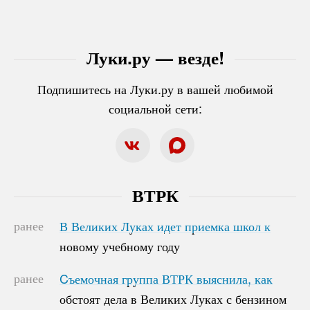
Луки.ру — везде!
Подпишитесь на Луки.ру в вашей любимой
социальной сети:
ВТРК
ранее
В Великих Луках идет приемка школ к
В Великих Луках идет приемка школ к
новому учебному году
новому учебному году
ранее
Cъемочная группа ВТРК выяснила, как
Cъемочная группа ВТРК выяснила, как
обстоят дела в Великих Луках с бензином
обстоят дела в Великих Луках с бензином