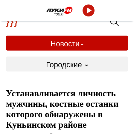
Новости
Городские
Городские
Устанавливается личность
Слово Дело
мужчины, костные останки
Народные
которого обнаружены в
Куньинском районе
ВТРК