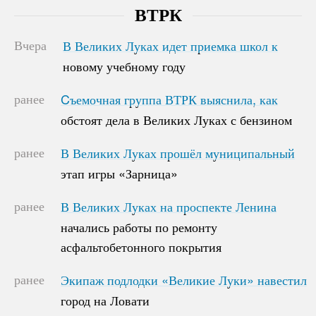
ВТРК
Вчера
В Великих Луках идет приемка школ к
В Великих Луках идет приемка школ к
новому учебному году
новому учебному году
ранее
Cъемочная группа ВТРК выяснила, как
Cъемочная группа ВТРК выяснила, как
обстоят дела в Великих Луках с бензином
обстоят дела в Великих Луках с бензином
ранее
В Великих Луках прошёл муниципальный
В Великих Луках прошёл муниципальный
этап игры «Зарница»
этап игры «Зарница»
ранее
В Великих Луках на проспекте Ленина
В Великих Луках на проспекте Ленина
начались работы по ремонту
начались работы по ремонту
асфальтобетонного покрытия
асфальтобетонного покрытия
ранее
Экипаж подлодки «Великие Луки» навестил
Экипаж подлодки «Великие Луки» навестил
город на Ловати
город на Ловати